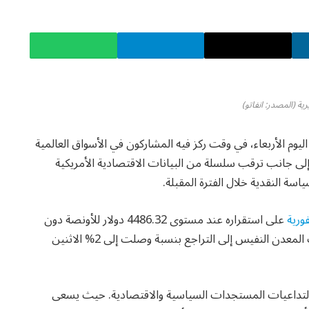
ية (المصدر: انفاتو)
وم الأربعاء، في وقت ركز فيه المشاركون في الأسواق العالمية
لى جانب ترقب سلسلة من البيانات الاقتصادية الأمريكية
ة النقدية خلال الفترة المقبلة.
ورية
على استقراره عند مستوى 4486.32 دولار للأونصة دون
تغيير يُذكر. وذلك بعد جلسة شهدت ضغوطًا بيعية دفعت المعدن النفيس إلى التراجع بنسبة وصلت إلى 2% الاثنين
ق لتداعيات المستجدات السياسية والاقتصادية. حيث يسعى