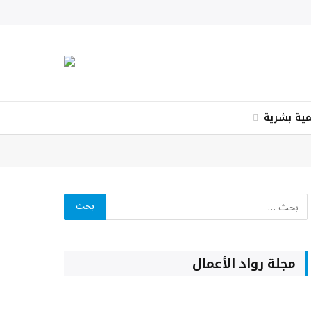
X
فيسبوك
الانستغرام
يوتيوب
لينكدإن
واتساب
Snapchat
(Twitter)
مية بشرية
مجلة رواد الأعمال