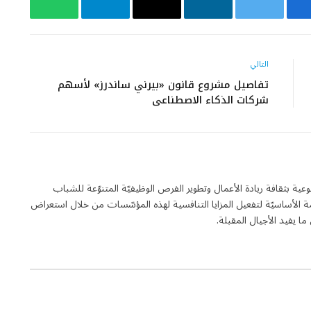
يسبوك
تويتر
لينكدإن
البريد
تيلقرام
واتساب
الإلكتروني
التالي
تفاصيل مشروع قانون «بيرني ساندرز» لأسهم
شركات الذكاء الاصطناعي
لة فاعلة في مجال التوعية بثقافة ريادة الأعمال وتطوير الفرص الوظيفيّة المتنوّعة للشباب
 الأساسيّة لتفعيل المزايا التنافسية لهذه المؤسّسات من خلال استعراض
 يفيد الأجيال المقبلة.