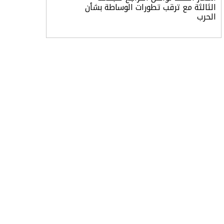
الثالثة مع ترقب تطورات الوساطة بشأن
الحرب
أرباح «تمكين» ترتفع إلى 28.1 مليون
ريال في الربع الثاني مدعومة بنمو قطاع
الأفراد
«تاسي» يستهل جلسة الأربعاء بارتفاع
طفيف مدعومًا بالبنوك والمواد الأساسية
“السعودية للطاقة” تعلن نتائج النصف
الأول من 2026
النفط يرتد 1% بعد موجة بيع.. وغموض
حرب أمريكا وإيران مستمر