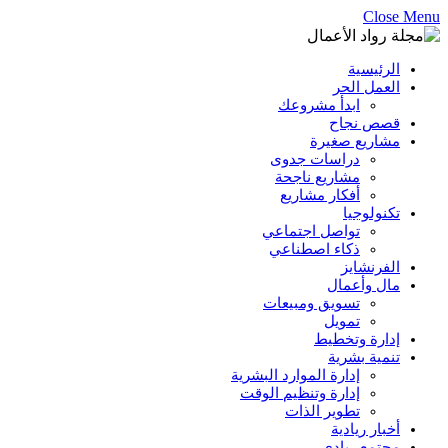
Close Menu
الرئيسية
العمل الحر
ابدأ مشروعك
قصص نجاح
مشاريع صغيرة
دراسات جدوى
مشاريع ناجحة
أفكار مشاريع
تكنولوجيا
تواصل اجتماعي
ذكاء اصطناعي
الفرنشايز
مال وأعمال
تسويق ومبيعات
تمويل
إدارة وتخطيط
تنمية بشرية
إدارة الموارد البشرية
إدارة وتنظيم الوقت
تطوير الذات
أخبار ريادية
مجتمع ريادي