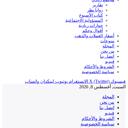
تقارير
زوايا نظر
كتاب الأسبوع
المسؤولية الاجتماعية
حوارات ريادية
أقوال وحكم
أسعار العملات والذهب
منوعات
المجلة
من نحن
اتصل بنا
فيديو
الشروط والأحكام
سياسة الخصوصية
فيسبوك
X (Twitter)
الانستغرام
يوتيوب
لينكدإن
واتساب
السبت, أغسطس 8, 2026
المجلة
من نحن
اتصل بنا
فيديو
الشروط والأحكام
سياسة الخصوصية