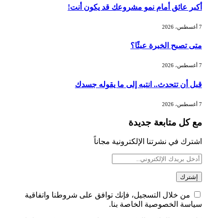
مزاولة الأنشطة المالية عابرة الحدود
أكبر عائق أمام نمو مشروعك قد يكون أنت!
تطوير للبيئة الاستثمارية
7 أغسطس، 2026
الذهب يسجل أعلى مستوى في أسبوعين
متى تصبح الخبرة عبئًا؟
بدعم من تراجع الدولار
7 أغسطس، 2026
قبل أن تتحدث.. انتبه إلى ما يقوله جسدك
الدولار الأمريكي يتراجع قرب أدنى
مستوياته في ستة أسابيع وسط تفاؤل
7 أغسطس، 2026
بشأن الشرق الأوسط
مع كل متابعة جديدة
أسعار النفط تواصل التراجع للجلسة الثالثة
اشترك في نشرتنا الإلكترونية مجاناً
مع ترقب تطورات الوساطة بشأن الحرب
من خلال التسجيل، فإنك توافق على شروطنا واتفاقية
سياسة الخصوصية الخاصة بنا.