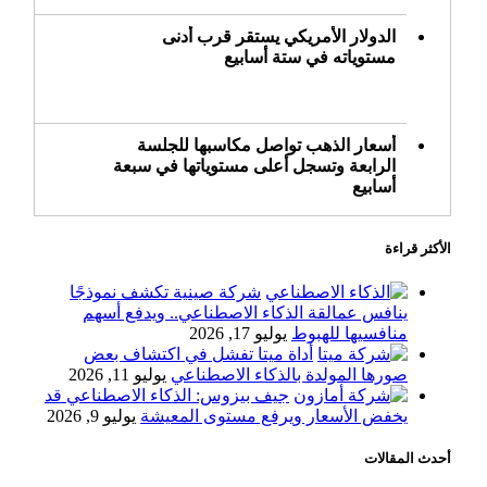
الدولار الأمريكي يستقر قرب أدنى
مستوياته في ستة أسابيع
أسعار الذهب تواصل مكاسبها للجلسة
الرابعة وتسجل أعلى مستوياتها في سبعة
أسابيع
الأكثر قراءة
أسعار النفط ترتفع وسط ترقب نتائج
المحادثات بشأن مضيق هرمز
شركة صينية تكشف نموذجًا
ينافس عمالقة الذكاء الاصطناعي.. ويدفع أسهم
منافسيها للهبوط
يوليو 17, 2026
أداة ميتا تفشل في اكتشاف بعض
«طيران الرياض» يدشن أولى رحلاته إلى
صورها المولدة بالذكاء الاصطناعي
يوليو 11, 2026
مومباي ويضيف الوجهة التشغيلية الثامنة
جيف بيزوس: الذكاء الاصطناعي قد
يخفض الأسعار ويرفع مستوى المعيشة
يوليو 9, 2026
أحدث المقالات
وزير الاستثمار: الموافقة على رخصة