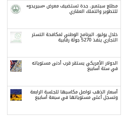
مطلع سبتمبر.. جدة تستضيف معرض «سيريدو»
للتطوير والتملك العقاري
خلال يوليو.. البرنامج الوطني لمكافحة التستر
التجاري ينفذ 5270 جولة رقابية
الدولار الأمريكي يستقر قرب أدنى مستوياته
في ستة أسابيع
أسعار الذهب تواصل مكاسبها للجلسة الرابعة
وتسجل أعلى مستوياتها في سبعة أسابيع
أسعار النفط ترتفع وسط ترقب نتائج المحادثات
بشأن مضيق هرمز