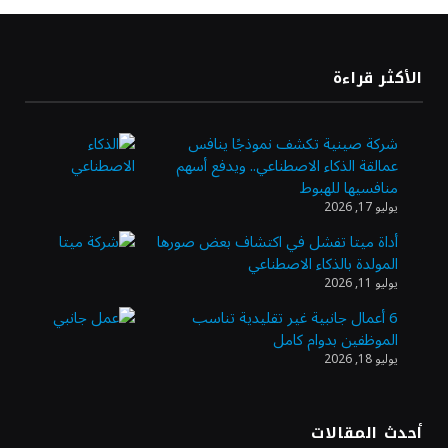
«طيران الرياض» يدشن أولى رحلاته إلى مومباي
الأكثر قراءة
ويضيف الوجهة التشغيلية الثامنة
شركة صينية تكشف نموذجًا ينافس
عمالقة الذكاء الاصطناعي.. ويدفع أسهم
وزير الاستثمار: الموافقة على رخصة مزاولة
منافسيها للهبوط
الأنشطة المالية عابرة الحدود تطوير للبيئة
يوليو 17, 2026
الاستثمارية
أداة ميتا تفشل في اكتشاف بعض صورها
المولدة بالذكاء الاصطناعي
الذهب يسجل أعلى مستوى في أسبوعين بدعم
يوليو 11, 2026
من تراجع الدولار
6 أعمال جانبية غير تقليدية تناسب
الموظفين بدوام كامل
يوليو 18, 2026
الدولار الأمريكي يتراجع قرب أدنى مستوياته
في ستة أسابيع وسط تفاؤل بشأن الشرق
الأوسط
أحدث المقالات