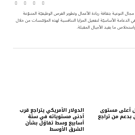
X
فيسبوك
الانستغرام
لينكدإن
(Twitter)
Entrepren هي مجلة فاعلة في مجال التوعية بثقافة ريادة الأعمال وتطوير الفرص الوظيفيّة المتنوّعة
الدعامة الأساسيّة لتفعيل المزايا التنافسية لهذه المؤسّسات من خلال
تخلاص ما يفيد الأجيال المقبلة.
 أعلى مستوى
الدولار الأمريكي يتراجع قرب
بدعم من تراجع
أدنى مستوياته في ستة
أسابيع وسط تفاؤل بشأن
الشرق الأوسط