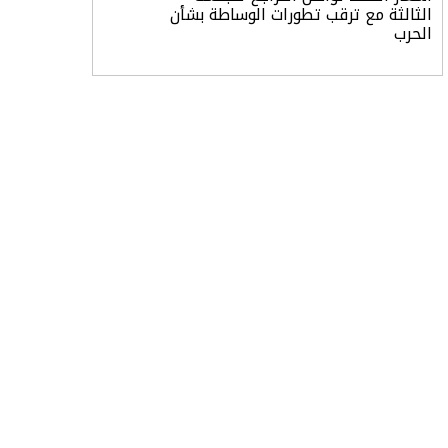
الثالثة مع ترقب تطورات الوساطة بشأن
الحرب
أرباح «تمكين» ترتفع إلى 28.1 مليون
ريال في الربع الثاني مدعومة بنمو قطاع
الأفراد
«تاسي» يستهل جلسة الأربعاء بارتفاع
طفيف مدعومًا بالبنوك والمواد الأساسية
“السعودية للطاقة” تعلن نتائج النصف
الأول من 2026
النفط يرتد 1% بعد موجة بيع.. وغموض
حرب أمريكا وإيران مستمر