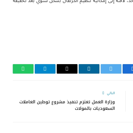
 لافتة إلى إمكانية تنظيم الكرنفال بشكل سنوي بعد تحقيقه
يسبوك
تويتر
لينكدإن
البريد
تيلقرام
واتساب
الإلكتروني
التالي
وزارة العمل تعتزم تنفيذ مشروع توطين العاملات
السعوديات بالمولات