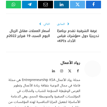
فيسبوك
تويتر
لينكدإن
البريد
تيلقرام
واتساب
الإلكتروني
السابق
التالي
غرفة الشرقية تقدم برنامجًا
أسعار العملات مقابل الريال
تدريبيًا حول «مؤشرات قياس
اليوم السبت 19 فبراير 2022م
الأداء KPIs»
رواد الأعمال
فيسبوك
X
الانستغرام
لينكدإن
(Twitter)
مجلة رواد الأعمال Entrepreneurship KSA هي مجلة
فاعلة في مجال التوعية بثقافة ريادة الأعمال وتطوير
الفرص الوظيفيّة المتنوّعة للشباب والشابّات في
المؤسّسات الصغيرة والمتوسطة الحجم، وهي الدعامة
الأساسيّة لتفعيل المزايا التنافسية لهذه المؤسّسات من