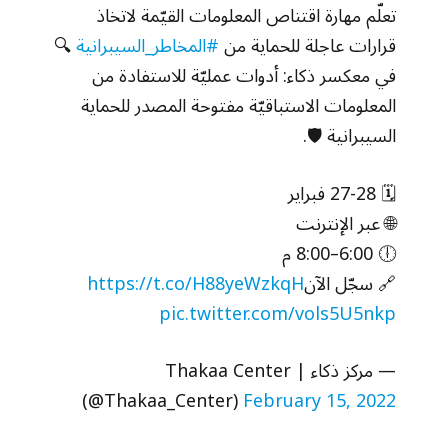
تعلّم مهارة اقتناص المعلومات القيّمة لاتخاذ
قرارات عاجلة للحماية من
#المخاطر_السيبرانية
🔍
في معكسر ذكاء: أدوات عمليّة للاستفادة من
المعلومات الاستباقيّة مفتوحة المصدر للحماية
السيبرانية 🛡️.
🗓️ 27-28 فبراير
🌐 عبر الإنترنت
🕕 6:00–8:00 م
🔗 سجّل الآن
https://t.co/H88yeWzkqH
pic.twitter.com/vols5U5nkp
— مركز ذكاء | Thakaa Center
(@Thakaa_Center)
February 15, 2022