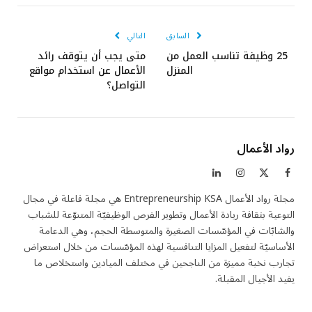
الإلكتروني
السابق
التالي
25 وظيفة تناسب العمل من
متى يجب أن يتوقف رائد
المنزل
الأعمال عن استخدام مواقع
التواصل؟
رواد الأعمال
فيسبوك
X
الانستغرام
لينكدإن
(Twitter)
مجلة رواد الأعمال Entrepreneurship KSA هي مجلة فاعلة في مجال
التوعية بثقافة ريادة الأعمال وتطوير الفرص الوظيفيّة المتنوّعة للشباب
والشابّات في المؤسّسات الصغيرة والمتوسطة الحجم، وهي الدعامة
الأساسيّة لتفعيل المزايا التنافسية لهذه المؤسّسات من خلال استعراض
تجارب نخبة مميزة من الناجحين في مختلف الميادين واستخلاص ما
يفيد الأجيال المقبلة.