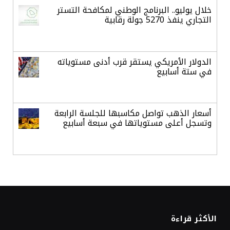
خلال يوليو.. البرنامج الوطني لمكافحة التستر
التجاري ينفذ 5270 جولة رقابية
الدولار الأمريكي يستقر قرب أدنى مستوياته
في ستة أسابيع
أسعار الذهب تواصل مكاسبها للجلسة الرابعة
وتسجل أعلى مستوياتها في سبعة أسابيع
أسعار النفط ترتفع وسط ترقب نتائج المحادثات
بشأن مضيق هرمز
«طيران الرياض» يدشن أولى رحلاته إلى مومباي
الأكثر قراءة
ويضيف الوجهة التشغيلية الثامنة