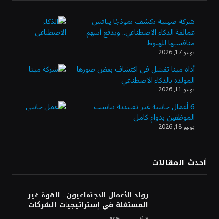
شركة صينية تكشف نموذجًا ينافس
عمالقة الذكاء الاصطناعي.. ويدفع أسهم
وزير الاستثمار: الموافقة على رخصة مزاولة
منافسيها للهبوط
الأنشطة المالية عابرة الحدود تطوير للبيئة
يوليو 17, 2026
الاستثمارية
أداة ميتا تفشل في اكتشاف بعض صورها
المولدة بالذكاء الاصطناعي
الذهب يسجل أعلى مستوى في أسبوعين بدعم
يوليو 11, 2026
من تراجع الدولار
6 أعمال جانبية غير تقليدية تناسب
الموظفين بدوام كامل
يوليو 18, 2026
الدولار الأمريكي يتراجع قرب أدنى مستوياته
في ستة أسابيع وسط تفاؤل بشأن الشرق
الأوسط
أحدث المقالات
أسعار النفط تواصل التراجع للجلسة الثالثة مع
ترقب تطورات الوساطة بشأن الحرب
رواد الأعمال الاجتماعيون.. القوة غير
المستغلة في إستراتيجيات الشركات
8 أغسطس، 2026