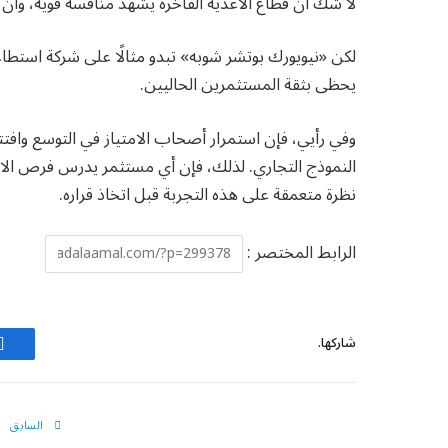
لا شك أن قطاع الأغذية الفاخرة يشهد منافسة قوية، وأن 
لكن «نيويورك بوتشر شوبه» تبدو مثالًا على شركة استطا
يحظى بثقة المستثمرين الحاليين.
وفي رأيي، فإن استمرار أصحاب الامتياز في التوسع وافتت
النموذج التجاري. لذلك، فإن أي مستثمر يدرس فرص الام
نظرة متعمقة على هذه التجربة قبل اتخاذ قراره.
الرابط المختصر :
شاركها.
ف
السابق