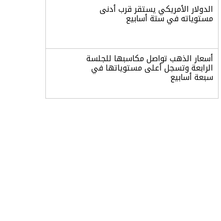
الدولار الأمريكي يستقر قرب أدنى
مستوياته في ستة أسابيع
أسعار الذهب تواصل مكاسبها للجلسة
الرابعة وتسجل أعلى مستوياتها في
سبعة أسابيع
أسعار النفط ترتفع وسط ترقب نتائج
المحادثات بشأن مضيق هرمز
«طيران الرياض» يدشن أولى رحلاته إلى
مومباي ويضيف الوجهة التشغيلية
الثامنة
وزير الاستثمار: الموافقة على رخصة
مزاولة الأنشطة المالية عابرة الحدود