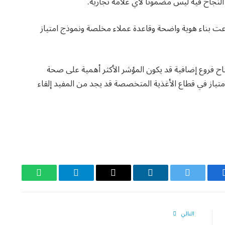
النجاح فيه ليس مضمونًا لأي علامة تجارية.
عت بناء هوية واضحة وقاعدة عملاء مخلصة ونموذج امتياز
اح فروع إضافية قد يكون المؤشر الأكثر أهمية على صحة
تياز في قطاع الأغذية المتخصصة قد يجد من المفيد إلقاء
يسبوك
تويتر
لينكدإن
البريد
تيلقرام
واتساب
الإلكتروني
التالي