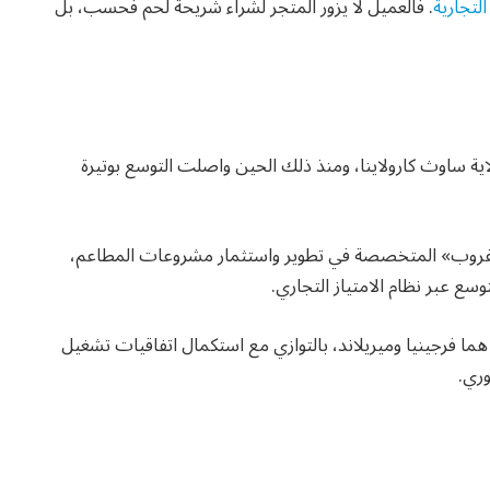
التجارية
. فالعميل لا يزور المتجر لشراء شريحة لحم فحسب، بل
ت بليزانت بولاية ساوث كارولاينا، ومنذ ذلك الحين واصلت التوسع بوتيرة
 غروب» المتخصصة في تطوير واستثمار مشروعات المطاعم،
سع عبر نظام الامتياز التجاري.
دخول ولايتين جديدتين خلال عام 2026 هما فرجينيا وميريلاند، بالتوازي مع استكمال اتفاقيات تشغيل
وري.