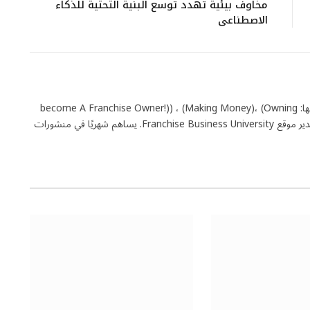
مخاوف بيئية تهدد توسع البنية التحتية للذكاء
الاصطناعي
5. يلقب بملك الفرنشايز. ألف عدة كتب منها: become A Franchise Owner!)) ، (Making Money)، (Owning
What You Do (Wiley 2011).). يمتلك ويدير موقع Franchise Business University. يساهم شهريًا في منشورات