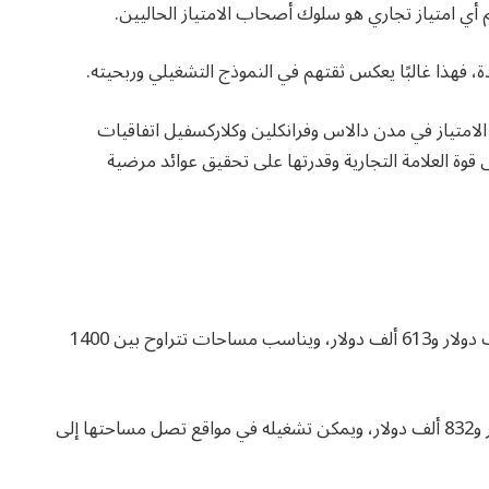
 أي امتياز تجاري هو سلوك أصحاب الامتياز الحاليين.
، فهذا غالبًا يعكس ثقتهم في النموذج التشغيلي وربحيته.
امتياز في مدن دالاس وفرانكلين وكلاركسفيل اتفاقيات
 على قوة العلامة التجارية وقدرتها على تحقيق عوائد مرضية
النموذج التقليدي يحتاج إلى استثمار يتراوح بين 478 ألف دولار و613 ألف دولار، ويناسب مساحات تتراوح بين 1400
أما نموذج «بار النبيذ» فتتراوح تكلفته بين 672 ألف دولار و832 ألف دولار، ويمكن تشغيله في مواقع تصل مساحتها إلى