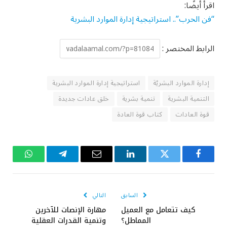
اقرأ أيضًا:
“فن الحرب”.. استراتيجية إدارة الموارد البشرية
الرابط المختصر :
إدارة الموارد البشريّة
استراتيجية إدارة الموارد البشرية
التنمية البشرية
تنمية بشرية
خلق عادات جديدة
قوة العادات
كتاب قوة العادة
فيسبوك
تويتر
لينكدإن
البريد
تيلقرام
واتساب
الإلكتروني
السابق
التالي
كيف تتعامل مع العميل
مهارة الإنصات للآخرين
المماطل؟
وتنمية القدرات العقلية