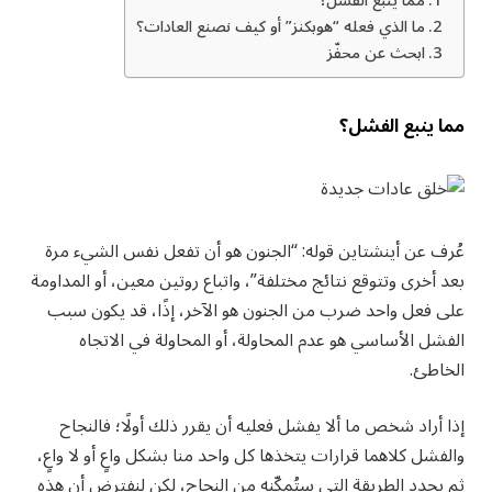
مما ينبع الفشل؟
ما الذي فعله “هوبكنز” أو كيف نصنع العادات؟
ابحث عن محفّز
مما ينبع الفشل؟
عُرف عن أينشتاين قوله: “الجنون هو أن تفعل نفس الشيء مرة
بعد أخرى وتتوقع نتائج مختلفة”، واتباع روتين معين، أو المداومة
على فعل واحد ضرب من الجنون هو الآخر، إذًا، قد يكون سبب
الفشل الأساسي هو عدم المحاولة، أو المحاولة في الاتجاه
الخاطئ.
إذا أراد شخص ما ألا يفشل فعليه أن يقرر ذلك أولًا؛ فالنجاح
والفشل كلاهما قرارات يتخذها كل واحد منا بشكل واعٍ أو لا واعٍ،
ثم يحدد الطريقة التي ستُمكّنه من النجاح، لكن لنفترض أن هذه