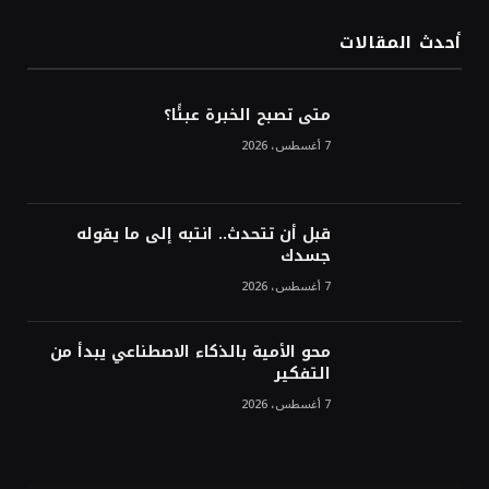
في ستة أسابيع وسط تفاؤل بشأن الشرق
الأوسط
أحدث المقالات
أسعار النفط تواصل التراجع للجلسة الثالثة مع
ترقب تطورات الوساطة بشأن الحرب
متى تصبح الخبرة عبئًا؟
7 أغسطس، 2026
قبل أن تتحدث.. انتبه إلى ما يقوله
جسدك
7 أغسطس، 2026
محو الأمية بالذكاء الاصطناعي يبدأ من
التفكير
7 أغسطس، 2026