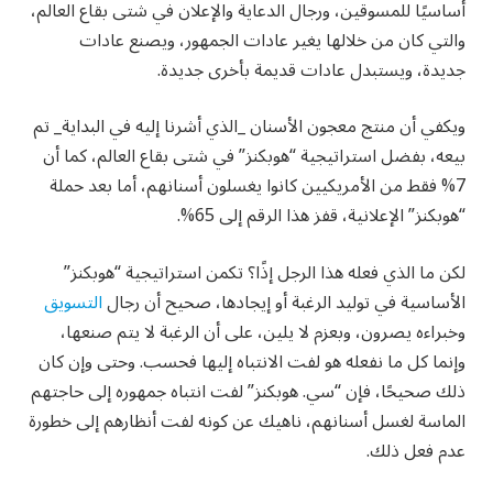
أساسيًا للمسوقين، ورجال الدعاية والإعلان في شتى بقاع العالم،
والتي كان من خلالها يغير عادات الجمهور، ويصنع عادات
جديدة، ويستبدل عادات قديمة بأخرى جديدة.
ويكفي أن منتج معجون الأسنان _الذي أشرنا إليه في البداية_ تم
بيعه، بفضل استراتيجية “هوبكنز” في شتى بقاع العالم، كما أن
7% فقط من الأمريكيين كانوا يغسلون أسنانهم، أما بعد حملة
“هوبكنز” الإعلانية، قفز هذا الرقم إلى 65%.
لكن ما الذي فعله هذا الرجل إذًا؟ تكمن استراتيجية “هوبكنز”
الأساسية في توليد الرغبة أو إيجادها، صحيح أن رجال
التسويق
وخبراءه يصرون، وبعزم لا يلين، على أن الرغبة لا يتم صنعها،
وإنما كل ما نفعله هو لفت الانتباه إليها فحسب. وحتى وإن كان
ذلك صحيحًا، فإن “سي. هوبكنز” لفت انتباه جمهوره إلى حاجتهم
الماسة لغسل أسنانهم، ناهيك عن كونه لفت أنظارهم إلى خطورة
عدم فعل ذلك.