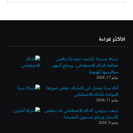
أسعار النفط ترتفع وسط ترقب نتائج المحادثات
بشأن مضيق هرمز
«طيران الرياض» يدشن أولى رحلاته إلى مومباي
الأكثر قراءة
ويضيف الوجهة التشغيلية الثامنة
شركة صينية تكشف نموذجًا ينافس
عمالقة الذكاء الاصطناعي.. ويدفع أسهم
وزير الاستثمار: الموافقة على رخصة مزاولة
منافسيها للهبوط
الأنشطة المالية عابرة الحدود تطوير للبيئة
يوليو 17, 2026
الاستثمارية
أداة ميتا تفشل في اكتشاف بعض صورها
المولدة بالذكاء الاصطناعي
الذهب يسجل أعلى مستوى في أسبوعين بدعم
يوليو 11, 2026
من تراجع الدولار
جيف بيزوس: الذكاء الاصطناعي قد يخفض
الأسعار ويرفع مستوى المعيشة
يوليو 9, 2026
الدولار الأمريكي يتراجع قرب أدنى مستوياته