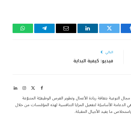
يسبوك
تويتر
لينكدإن
البريد
تيلقرام
واتساب
الإلكتروني
التالي
فيديو: كيفية البداية
X
فيسبوك
الانستغرام
لينكدإن
(Twitter)
Entrepren هي مجلة فاعلة في مجال التوعية بثقافة ريادة الأعمال وتطوير الفرص الوظيفيّة المتنوّعة
الدعامة الأساسيّة لتفعيل المزايا التنافسية لهذه المؤسّسات من خلال
تخلاص ما يفيد الأجيال المقبلة.