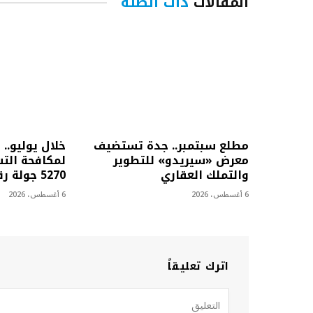
المقالات
ذات الصلة
مطلع سبتمبر.. جدة تستضيف
خلال يوليو.. 
معرض «سيريدو» للتطوير
لمكافحة التس
والتملك العقاري
5270 جولة رقابية
6 أغسطس، 2026
6 أغسطس، 2026
اترك تعليقاً