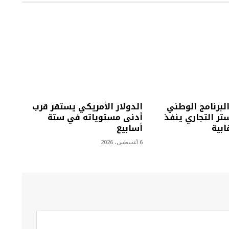
البرنامج الوطني
الدولار الأمريكي يستقر قرب
تر التجاري ينفذ
أدنى مستوياته في ستة
أسابيع
6 أغسطس، 2026