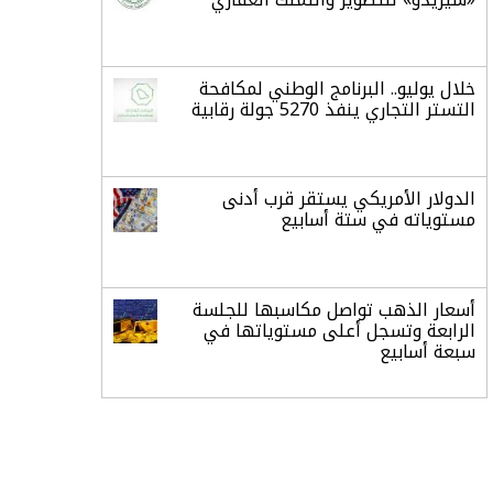
خلال يوليو.. البرنامج الوطني لمكافحة
التستر التجاري ينفذ 5270 جولة رقابية
الدولار الأمريكي يستقر قرب أدنى
مستوياته في ستة أسابيع
أسعار الذهب تواصل مكاسبها للجلسة
الرابعة وتسجل أعلى مستوياتها في
سبعة أسابيع
أسعار النفط ترتفع وسط ترقب نتائج
المحادثات بشأن مضيق هرمز