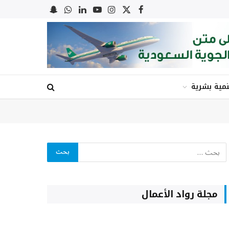
X
فيسبوك
الانستغرام
يوتيوب
لينكدإن
واتساب
Snapchat
(Twitter)
نمية بشرية
مجلة رواد الأعمال