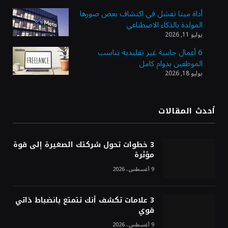
أداة ميتا تفشل في اكتشاف بعض صورها
المولدة بالذكاء الاصطناعي
أسعار النفط ترتفع وسط ترقب نتائج المحادثات
يوليو 11, 2026
بشأن مضيق هرمز
6 أعمال جانبية غير تقليدية تناسب
الموظفين بدوام كامل
يوليو 18, 2026
«طيران الرياض» يدشن أولى رحلاته إلى مومباي
ويضيف الوجهة التشغيلية الثامنة
أحدث المقالات
وزير الاستثمار: الموافقة على رخصة مزاولة
الأنشطة المالية عابرة الحدود تطوير للبيئة
3 خطوات تحول شركتك الصغيرة إلى قوة
الاستثمارية
مؤثرة
9 أغسطس، 2026
3 علامات تكشف أنك تتمتع بانضباط ذاتي
قوي
9 أغسطس، 2026