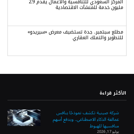
المركز السعودي للتنافسية والأعمال يقدم 2.9
مليون خدمة للمنشآت الاقتصادية
مطلع سبتمبر.. جدة تستضيف معرض «سيريدو»
للتطوير والتملك العقاري
خلال يوليو.. البرنامج الوطني لمكافحة التستر
التجاري ينفذ 5270 جولة رقابية
الدولار الأمريكي يستقر قرب أدنى مستوياته
الأكثر قراءة
في ستة أسابيع
شركة صينية تكشف نموذجًا ينافس
عمالقة الذكاء الاصطناعي.. ويدفع أسهم
أسعار الذهب تواصل مكاسبها للجلسة الرابعة
منافسيها للهبوط
وتسجل أعلى مستوياتها في سبعة أسابيع
يوليو 17, 2026