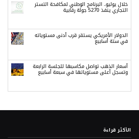
خلال يوليو.. البرنامج الوطني لمكافحة التستر
التجاري ينفذ 5270 جولة رقابية
الدولار الأمريكي يستقر قرب أدنى مستوياته
في ستة أسابيع
أسعار الذهب تواصل مكاسبها للجلسة الرابعة
وتسجل أعلى مستوياتها في سبعة أسابيع
أسعار النفط ترتفع وسط ترقب نتائج المحادثات
بشأن مضيق هرمز
«طيران الرياض» يدشن أولى رحلاته إلى مومباي
الأكثر قراءة
ويضيف الوجهة التشغيلية الثامنة