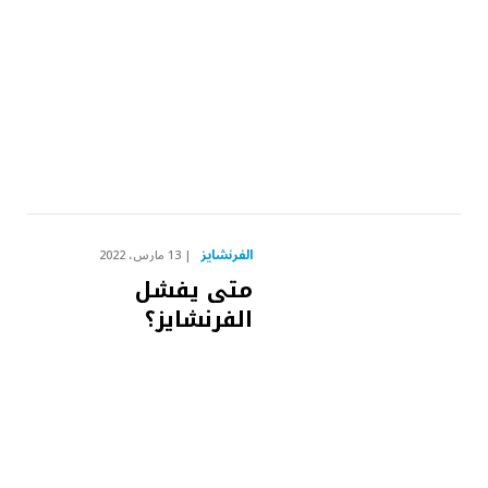
الفرنشايز
13 مارس، 2022
متى يفشل
الفرنشايز؟