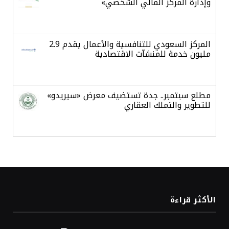
وإدارة المركز المالي الشخصي»
المركز السعودي للتنافسية والأعمال يقدم 2.9
مليون خدمة للمنشآت الاقتصادية
مطلع سبتمبر.. جدة تستضيف معرض «سيريدو»
للتطوير والتملك العقاري
خلال يوليو.. البرنامج الوطني لمكافحة التستر
التجاري ينفذ 5270 جولة رقابية
الدولار الأمريكي يستقر قرب أدنى مستوياته
الأكثر قراءة
في ستة أسابيع