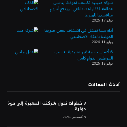
شركة صينية تكشف نموذجًا ينافس
عمالقة الذكاء الاصطناعي.. ويدفع أسهم
أسعار الذهب تواصل مكاسبها للجلسة الرابعة
منافسيها للهبوط
وتسجل أعلى مستوياتها في سبعة أسابيع
يوليو 17, 2026
أداة ميتا تفشل في اكتشاف بعض صورها
المولدة بالذكاء الاصطناعي
أسعار النفط ترتفع وسط ترقب نتائج المحادثات
يوليو 11, 2026
بشأن مضيق هرمز
6 أعمال جانبية غير تقليدية تناسب
الموظفين بدوام كامل
يوليو 18, 2026
«طيران الرياض» يدشن أولى رحلاته إلى مومباي
ويضيف الوجهة التشغيلية الثامنة
أحدث المقالات
وزير الاستثمار: الموافقة على رخصة مزاولة
الأنشطة المالية عابرة الحدود تطوير للبيئة
3 خطوات تحول شركتك الصغيرة إلى قوة
الاستثمارية
مؤثرة
9 أغسطس، 2026