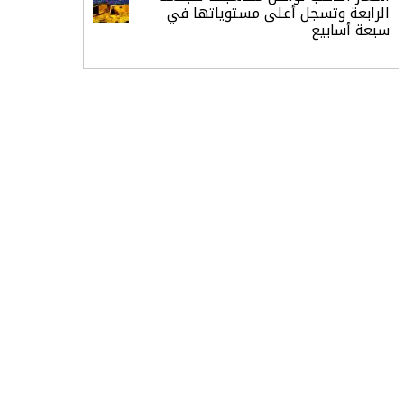
الرابعة وتسجل أعلى مستوياتها في
سبعة أسابيع
أسعار النفط ترتفع وسط ترقب نتائج
المحادثات بشأن مضيق هرمز
«طيران الرياض» يدشن أولى رحلاته إلى
مومباي ويضيف الوجهة التشغيلية
الثامنة
وزير الاستثمار: الموافقة على رخصة
مزاولة الأنشطة المالية عابرة الحدود
تطوير للبيئة الاستثمارية
الذهب يسجل أعلى مستوى في
أسبوعين بدعم من تراجع الدولار