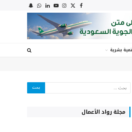
X
فيسبوك
الانستغرام
يوتيوب
لينكدإن
واتساب
Snapchat
(Twitter)
نمية بشرية
مجلة رواد الأعمال