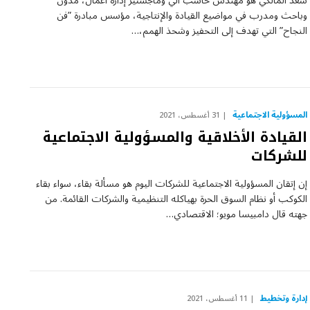
سعد المالكي هو مهندس حاسب آلي وماجستير إدارة أعمال، مدوّن
وباحث ومدرب في مواضيع القيادة والإنتاجية، مؤسس مبادرة ‏‏‏‏‏‏‏‏‏‏‏‏‏”فن
النجاح” التي تهدف إلى التحفيز وشحذ الهمم،…
المسؤولية الاجتماعية
31 أغسطس، 2021
القيادة الأخلاقية والمسؤولية الاجتماعية
للشركات
إن إتقان المسؤولية الاجتماعية للشركات اليوم هو مسألة بقاء، سواء بقاء
الكوكب أو نظام السوق الحرة بهياكله التنظيمية والشركات القائمة. من
جهته قال دامبيسا مويو؛ الاقتصادي…
إدارة وتخطيط
11 أغسطس، 2021