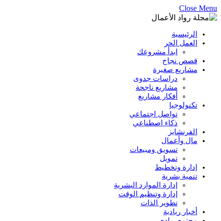
Close Menu
الرئيسية
العمل الحر
ابدأ مشروعك
قصص نجاح
مشاريع صغيرة
دراسات جدوى
مشاريع ناجحة
أفكار مشاريع
تكنولوجيا
تواصل اجتماعي
ذكاء اصطناعي
الفرنشايز
مال وأعمال
تسويق ومبيعات
تمويل
إدارة وتخطيط
تنمية بشرية
إدارة الموارد البشرية
إدارة وتنظيم الوقت
تطوير الذات
أخبار ريادية
مجتمع ريادي