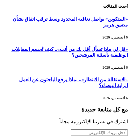
أحدث المقالات
وزير الاستثمار: الموافقة على رخصة
مزاولة الأنشطة المالية عابرة الحدود
«البيتكوين» يواصل تعافيه المحدود وسط ترقب اتفاق بشأن
تطوير للبيئة الاستثمارية
مضيق هرمز
6 أغسطس، 2026
الذهب يسجل أعلى مستوى في أسبوعين
بدعم من تراجع الدولار
«قل لي ماذا تسأل أقل لك من أنت».. كيف تُحسم المقابلات
الوظيفية بأسئلة المرشحين؟
6 أغسطس، 2026
الدولار الأمريكي يتراجع قرب أدنى
مستوياته في ستة أسابيع وسط تفاؤل
«الاستقالة من الانتظار».. لماذا يرفع الباحثون عن العمل
بشأن الشرق الأوسط
الراية البيضاء؟
6 أغسطس، 2026
أسعار النفط تواصل التراجع للجلسة الثالثة
مع كل متابعة جديدة
مع ترقب تطورات الوساطة بشأن الحرب
اشترك في نشرتنا الإلكترونية مجاناً