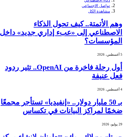
ذكاء الاصطناعي
تواصل الاجتماعي
مشاهدة الكل
وهم الأتمتة.. كيف تحول الذكاء
الاصطناعي إلى «عبء إداري جديد» داخل
المؤسسات؟
5 أغسطس، 2026
أول رحلة فاخرة من OpenAI.. تثير ردود
فعل عنيفة
4 أغسطس، 2026
بـ 50 مليار دولار.. «إنفيديا» تستأجر مجمعًا
ضخمًا لمراكز البيانات في تكساس
29 يوليو، 2026
«ميتا» و«بلاك روك» تتعاونان لإنشاء مركز