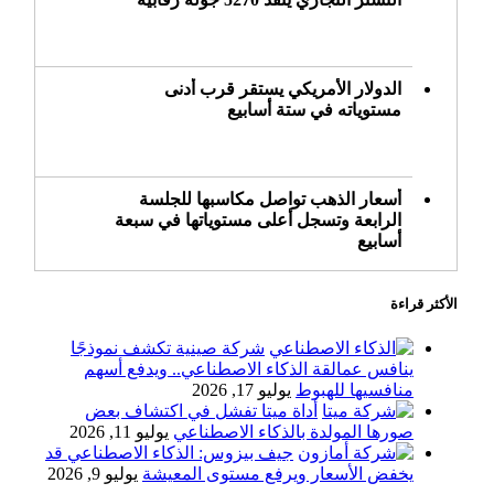
الدولار الأمريكي يستقر قرب أدنى
مستوياته في ستة أسابيع
أسعار الذهب تواصل مكاسبها للجلسة
الرابعة وتسجل أعلى مستوياتها في سبعة
أسابيع
الأكثر قراءة
أسعار النفط ترتفع وسط ترقب نتائج
المحادثات بشأن مضيق هرمز
شركة صينية تكشف نموذجًا
ينافس عمالقة الذكاء الاصطناعي.. ويدفع أسهم
منافسيها للهبوط
يوليو 17, 2026
أداة ميتا تفشل في اكتشاف بعض
«طيران الرياض» يدشن أولى رحلاته إلى
صورها المولدة بالذكاء الاصطناعي
يوليو 11, 2026
مومباي ويضيف الوجهة التشغيلية الثامنة
جيف بيزوس: الذكاء الاصطناعي قد
يخفض الأسعار ويرفع مستوى المعيشة
يوليو 9, 2026