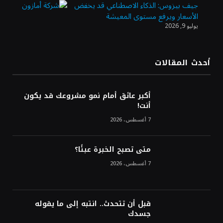
جيف بيزوس: الذكاء الاصطناعي قد يخفض
الأسعار ويرفع مستوى المعيشة
يوليو 9, 2026
الدولار الأمريكي يتراجع قرب أدنى مستوياته
في ستة أسابيع وسط تفاؤل بشأن الشرق
الأوسط
أحدث المقالات
أسعار النفط تواصل التراجع للجلسة الثالثة مع
ترقب تطورات الوساطة بشأن الحرب
أكبر عائق أمام نمو مشروعك قد يكون
أنت!
7 أغسطس، 2026
متى تصبح الخبرة عبئًا؟
7 أغسطس، 2026
قبل أن تتحدث.. انتبه إلى ما يقوله
جسدك