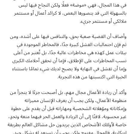
في هذا المجال، فهي «موضة» فعلًا ولكن النجاح فيها ليس
بالسهولة التي قد يتصورها البعض، لا كرائد أعمال أو مستثمر
ملائكي أو مستثمر جريء.
وأضاف أن القضية صعبة بحق، والتنافس فيها على أشده، ومن
ثم فإن احتماليات الفشل كبيرة جدًا، فالمخاطر الموجودة في
بيئات عمل كهذه هي مخاطرات عالية جدًا، بل تُعتبر من أعلى
نسب المخاطرات على الإطلاق، فإما أن تحقق أحلامك الكبرى
وإما أن تفشل في النهاية ولا يصبح لديك شيء تمامًا باستثناء
الخبرة التي اكتسبتها من هذه التجربة.
وأكد أن ريادة الأعمال مجال مهم، بل أصبحت جزءًا لا يتجزأ من
منظومة الأعمال، ولكن يجب أن يعرف الإنسان مميزاته
وإمكاناته ومؤهلاته الشخصية ومهاراته قبل أن يقدم على خطوة
غير محسوبة، لافتًا إلى أن الريادة والعمل الحر فيهما متعة وتحدٍ،
خاصة لأولئك الأشخاص الذين يريدون حل مشاكل العالم بطريقة
ابتكارية، فالمجال مفتوح ولكن يجب أن تستعد له بشكل جيد.