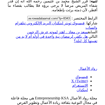
تنبيه:
قرر الشيخ محمد بن عثيمين رحمه الله أنه إن قدر
شفاء المريض مرضاً لا يرجى برؤه فلا يطالب بقضاء ما
أفطر، لأن ذمته برئت بإطعامه.
الرابط المختصر :
شاركها.
فيسبوك
تويتر
لينكدإن
البريد الإلكتروني
تيلقرام
واتساب
السابق
سعد بن معاذ .. اهتز لموته عرش الرحمن
التالي
هل يكفي لرمضان نية واحدة في أوله أم لا بد من
تعيينها كل ليلة؟
رواد الأعمال
فيسبوك
X (Twitter)
الانستغرام
لينكدإن
مجلة رواد الأعمال Entrepreneurship KSA هي مجلة فاعلة
في مجال التوعية بثقافة ريادة الأعمال وتطوير الفرص