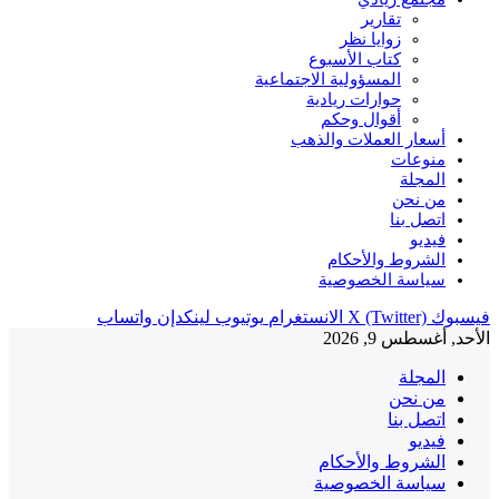
تقارير
زوايا نظر
كتاب الأسبوع
المسؤولية الاجتماعية
حوارات ريادية
أقوال وحكم
أسعار العملات والذهب
منوعات
المجلة
من نحن
اتصل بنا
فيديو
الشروط والأحكام
سياسة الخصوصية
فيسبوك
X (Twitter)
الانستغرام
يوتيوب
لينكدإن
واتساب
الأحد, أغسطس 9, 2026
المجلة
من نحن
اتصل بنا
فيديو
الشروط والأحكام
سياسة الخصوصية