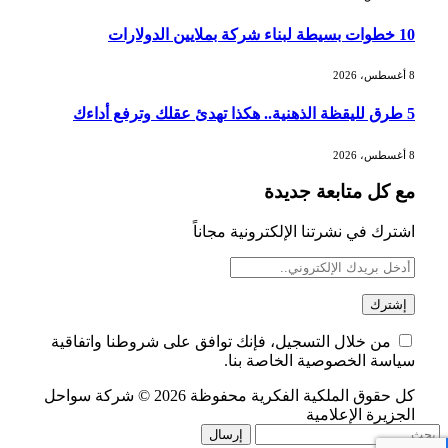
الذهب يسجل أعلى مستوى في أسبوعين
بدعم من تراجع الدولار
10 خطوات بسيطة لبناء شركة بملايين الدولارات
8 أغسطس، 2026
الدولار الأمريكي يتراجع قرب أدنى
5 طرق لليقظة الذهنية.. هكذا تهدئ عقلك وترفع أداءك
مستوياته في ستة أسابيع وسط تفاؤل
بشأن الشرق الأوسط
8 أغسطس، 2026
مع كل متابعة جديدة
أسعار النفط تواصل التراجع للجلسة الثالثة
مع ترقب تطورات الوساطة بشأن الحرب
اشترك في نشرتنا الإلكترونية مجاناً
من خلال التسجيل، فإنك توافق على شروطنا واتفاقية
سياسة الخصوصية الخاصة بنا.
كل حقوق الملكية الفكرية محفوظة 2026 © شركة سواحل
الجزيرة الإعلامية
إرسال