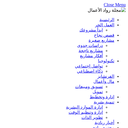
Close Menu
الرئيسية
العمل الحر
ابدأ مشروعك
قصص نجاح
مشاريع صغيرة
دراسات جدوى
مشاريع ناجحة
أفكار مشاريع
تكنولوجيا
تواصل اجتماعي
ذكاء اصطناعي
الفرنشايز
مال وأعمال
تسويق ومبيعات
تمويل
إدارة وتخطيط
تنمية بشرية
إدارة الموارد البشرية
إدارة وتنظيم الوقت
تطوير الذات
أخبار ريادية
مجتمع ريادي