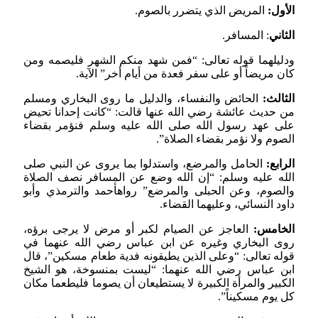
الأول:
المريض الذي يتضرر بالصوم.
الثاني
: المسافر.
ودليلهما قوله تعالى: “فمن شهد منكم الشهر فليصمه ومن
كان مريضاً أو على سفر فعدة من أيام أخر” الآية.
الثالث:
الحائض والنفساء، والدليل ما روى البخاري ومسلم
من حديث عائشة رضي الله عنها قالت: “كانت إحدانا تحيض
على عهد رسول الله صلى الله عليه وسلم فنؤمر بقضاء
الصوم ولا نؤمر بقضاء الصلاة”.
الرابع:
الحامل والمرضع، واستدلوا بما يروى عن النبي صلى
الله عليه وسلم: “إن الله وضع عن المسافر نصف الصلاة
والصوم، وعن الحبلى والمرضع” رواهأحمد والترمذي وأبو
داود النسائي، وعليهما القضاء.
الخامس:
العاجز عن الصيام لكبر أو مرض لا يرجى برؤه،
روى البخاري وغيره عن ابن عباس رضي الله عنهما في
قوله تعالى: “وعلى الذين يطيقونه فدية طعام مسكين”، قال
ابن عباس رضي الله عنهما: “ليست بمنسوخة، هو الشيخ
الكبير والمرأة الكبيرة لا يستطيعان أن يصوما فليطعما مكان
كل يوم مسكيناً”.