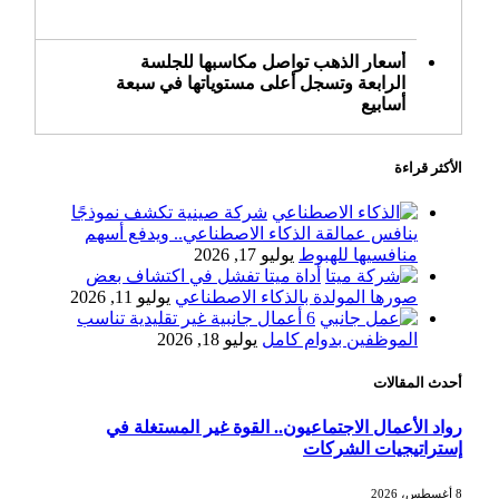
أسعار الذهب تواصل مكاسبها للجلسة
الرابعة وتسجل أعلى مستوياتها في سبعة
أسابيع
الأكثر قراءة
أسعار النفط ترتفع وسط ترقب نتائج
المحادثات بشأن مضيق هرمز
شركة صينية تكشف نموذجًا
ينافس عمالقة الذكاء الاصطناعي.. ويدفع أسهم
منافسيها للهبوط
يوليو 17, 2026
أداة ميتا تفشل في اكتشاف بعض
«طيران الرياض» يدشن أولى رحلاته إلى
صورها المولدة بالذكاء الاصطناعي
يوليو 11, 2026
مومباي ويضيف الوجهة التشغيلية الثامنة
6 أعمال جانبية غير تقليدية تناسب
الموظفين بدوام كامل
يوليو 18, 2026
أحدث المقالات
وزير الاستثمار: الموافقة على رخصة
مزاولة الأنشطة المالية عابرة الحدود
رواد الأعمال الاجتماعيون.. القوة غير المستغلة في
تطوير للبيئة الاستثمارية
إستراتيجيات الشركات
8 أغسطس، 2026