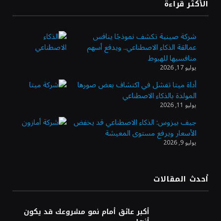
«طيران الرياض» يدشن أولى رحلاته إلى مومباي
الأكثر قراءة
ويضيف الوجهة التشغيلية الثامنة
شركة صينية تكشف نموذجًا ينافس
عمالقة الذكاء الاصطناعي.. ويدفع أسهم
وزير الاستثمار: الموافقة على رخصة مزاولة
منافسيها للهبوط
الأنشطة المالية عابرة الحدود تطوير للبيئة
يوليو 17, 2026
الاستثمارية
أداة ميتا تفشل في اكتشاف بعض صورها
المولدة بالذكاء الاصطناعي
الذهب يسجل أعلى مستوى في أسبوعين بدعم
يوليو 11, 2026
من تراجع الدولار
جيف بيزوس: الذكاء الاصطناعي قد يخفض
الأسعار ويرفع مستوى المعيشة
يوليو 9, 2026
الدولار الأمريكي يتراجع قرب أدنى مستوياته
في ستة أسابيع وسط تفاؤل بشأن الشرق
الأوسط
أحدث المقالات
أسعار النفط تواصل التراجع للجلسة الثالثة مع
ترقب تطورات الوساطة بشأن الحرب
أكبر عائق أمام نمو مشروعك قد يكون