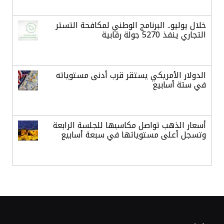
خلال يوليو.. البرنامج الوطني لمكافحة التستر
التجاري ينفذ 5270 جولة رقابية
الدولار الأمريكي يستقر قرب أدنى مستوياته
في ستة أسابيع
أسعار الذهب تواصل مكاسبها للجلسة الرابعة
وتسجل أعلى مستوياتها في سبعة أسابيع
أسعار النفط ترتفع وسط ترقب نتائج المحادثات
بشأن مضيق هرمز