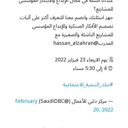
عندك أسئلة في مجال الإبداع والابتكار المؤسسي
للمشاريع؟
جهز اسئلتك وانضم معنا للتعرف أكثر على آليات
تصميم الأفكار المبتكرة والإبداع المؤسسي
للمشاريع الناشئة والصغيرة مع
المدرب@hassan_alzahran
🗓 يوم الاربعاء 23 فبراير 2022
⏰ 4 إلى 5:30 مساء
#بنك_التنمية_الاجتماعية
— مركز دلني للأعمال (@SaudiDBC)
February
20, 2022