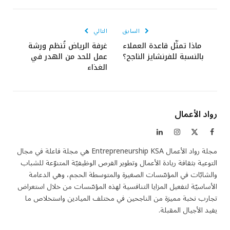
الإلكتروني
السابق
التالي
ماذا تمثّل قاعدة العملاء
غرفة الرياض تُنظم ورشة
بالنسبة للفرنشايز الناجح؟
عمل للحد من الهدر في
الغذاء
رواد الأعمال
فيسبوك
X
الانستغرام
لينكدإن
(Twitter)
مجلة رواد الأعمال Entrepreneurship KSA هي مجلة فاعلة في مجال
التوعية بثقافة ريادة الأعمال وتطوير الفرص الوظيفيّة المتنوّعة للشباب
والشابّات في المؤسّسات الصغيرة والمتوسطة الحجم، وهي الدعامة
الأساسيّة لتفعيل المزايا التنافسية لهذه المؤسّسات من خلال استعراض
تجارب نخبة مميزة من الناجحين في مختلف الميادين واستخلاص ما
يفيد الأجيال المقبلة.