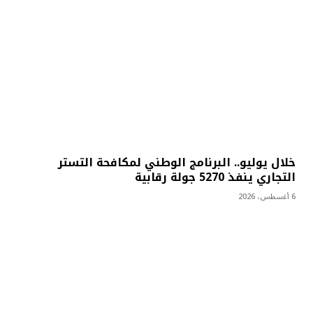
خلال يوليو.. البرنامج الوطني لمكافحة التستر
التجاري ينفذ 5270 جولة رقابية
6 أغسطس، 2026