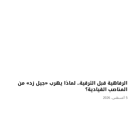
الرفاهية قبل الترقية.. لماذا يهرب «جيل زد» من
المناصب القيادية؟
5 أغسطس، 2026