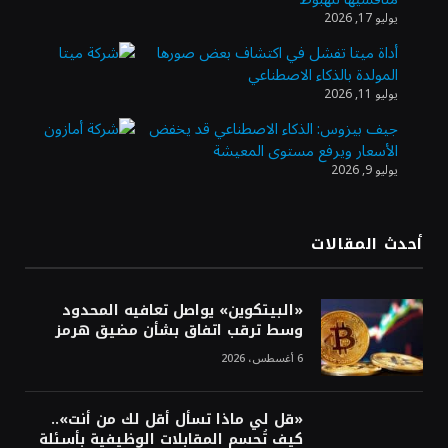
الأنشطة المالية عابرة الحدود تطوير للبيئة
يوليو 17, 2026
الاستثمارية
أداة ميتا تفشل في اكتشاف بعض صورها
المولدة بالذكاء الاصطناعي
الذهب يسجل أعلى مستوى في أسبوعين بدعم
يوليو 11, 2026
من تراجع الدولار
جيف بيزوس: الذكاء الاصطناعي قد يخفض
الأسعار ويرفع مستوى المعيشة
يوليو 9, 2026
الدولار الأمريكي يتراجع قرب أدنى مستوياته
في ستة أسابيع وسط تفاؤل بشأن الشرق
الأوسط
أحدث المقالات
أسعار النفط تواصل التراجع للجلسة الثالثة مع
ترقب تطورات الوساطة بشأن الحرب
«البيتكوين» يواصل تعافيه المحدود
وسط ترقب اتفاق بشأن مضيق هرمز
6 أغسطس، 2026
«قل لي ماذا تسأل أقل لك من أنت»..
كيف تُحسم المقابلات الوظيفية بأسئلة