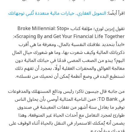
اقرأ أيضًا:
التمويل العقاري.. خيارات مالية متعددة تُلبي توجهاتك
تقول إيرين لوري؛ مؤلفة كتاب «Broke Millennial: Stop
Scraping By and Get Your Financial Life Together»:
«ابدأ بتحديد علاقتك النفسية بالمال، ومعرفة ما هي أقرب
ذكرياتك المالية وكيف شعرت بها، وما هو شعورك حيال المال
اليوم؟ يبدو من الصعب المضي قدمًا في حياتك المالية دون
معالجة العوائق والمحفزات العقلية أولًا، بمجرد أن تفهم ذلك
تستطيع البدء في وضع أنظمة يُمكن أن تحميك من نفسك».
من جانبه قال جيسون ثاكر؛ رئيس ودائع المستهلك والمدفوعات
في TD Bank: «من الناحية المثالية أوصي بأن يحاول الناس
توفير ما يعادل ستة أشهر من نفقات المعيشة في صندوق
طوارئ لمجرد التعامل مع أحداث الحياة غير المتوقعة، وهذا
يضمن أنه يُمكنك الاستمرار في التنقل بالحياة أثناء الوقوف على
قدميك مرة أخرى».