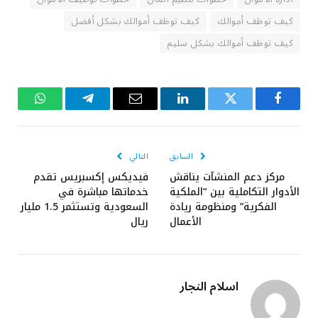
كيف توظف أموالك
كيف توظف أموالك بشكل أفضل
كيف توظف أموالك بشكل سليم
فيسبوك
تويتر
لينكدإن
البريد
تيلقرام
واتساب
الإلكتروني
السابق
التالي
مركز دعم المنشآت يناقش
فيديكس إكسبريس تقدم
الأدوار التكاملية بين “الملكية
خدماتها مباشرة في
الفكرية” ومنظومة ريادة
السعودية وتستثمر 1.5 مليار
الأعمال
ريال
اسلام النجار