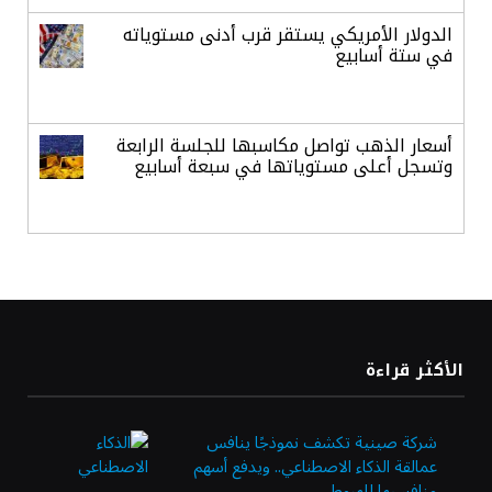
الدولار الأمريكي يستقر قرب أدنى مستوياته
في ستة أسابيع
أسعار الذهب تواصل مكاسبها للجلسة الرابعة
وتسجل أعلى مستوياتها في سبعة أسابيع
أسعار النفط ترتفع وسط ترقب نتائج المحادثات
بشأن مضيق هرمز
«طيران الرياض» يدشن أولى رحلاته إلى مومباي
الأكثر قراءة
ويضيف الوجهة التشغيلية الثامنة
شركة صينية تكشف نموذجًا ينافس
عمالقة الذكاء الاصطناعي.. ويدفع أسهم
وزير الاستثمار: الموافقة على رخصة مزاولة
منافسيها للهبوط