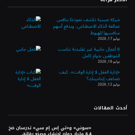
بيانات التضخم الأمريكية
شركة صينية تكشف نموذجًا ينافس
عمالقة الذكاء الاصطناعي.. ويدفع أسهم
أسعار النفط ترتفع وسط استمرار الغموض بشأن
منافسيها للهبوط
إعادة فتح مضيق هرمز
يوليو 17, 2026
6 أعمال جانبية غير تقليدية تناسب
الموظفين بدوام كامل
10 ملايين ريال لتمكين رواد الأعمال في قطاع
يوليو 18, 2026
الاستثمار الاجتماعي
«إدارة العقل لا إدارة الوقت».. كيف
تضاعف إنتاجيتك؟
يوليو 12, 2026
«بنك الرياض» يُغلق طرح صكوك الشريحة الأولى
بقيمة 10 مليارات ريال
أحدث المقالات
Fitting تغلق جولة استثمارية بـ1.1 مليون دولار
لتعزيز رقمنة قطاع البناء في السعودية
«سوني» و«تي إس إم سي» تدرسان ضخ
6.4 مليار دولار لإنشاء مصنع رقائق