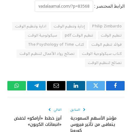
الرابط المختصر :
Philip Zimbardo
إدارة وتنظيم الوقت
ادارة وتنظيم الوقت
تنظيم الوقت
تنظيم الوقت pdf
سيكولوجية الوقت
فوائد تنظيم الوقت
كتاب The Psychology of Time
كتاب سيكولوجية الوقت
نصائح رواد الأعمال لتنظيم الوقت
نصائح لتنظيم الوقت
فيسبوك
تويتر
لينكدإن
البريد
تيلقرام
واتساب
الإلكتروني
السابق
التالي
مؤشر الأسهم السعودية
أبرز خطط «أرامكو» لخفض
يتعافى من تأثير فيروس
«انبعاثات الكربون»
كورونا