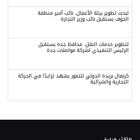
لبحث تطوير بيئة الأعمال.. نائب أمير منطقة
الجوف يستقبل نائب وزير التجارة
لتطوير خدمات النقل.. محافظ جدة يستقبل
الرئيس التنفيذي لشركة مواصلات جدة
كرنفال بريدة الدولي للتمور يشهد تزايدًا في الحركة
التجارية والشرائية
الدولار الأمريكي يرتفع هامشيًا مع ترقب بيانات
التضخم وأسعار الفائدة
أسعار الذهب تتراجع بفعل جني الأرباح وترقب
الأكثر قراءة