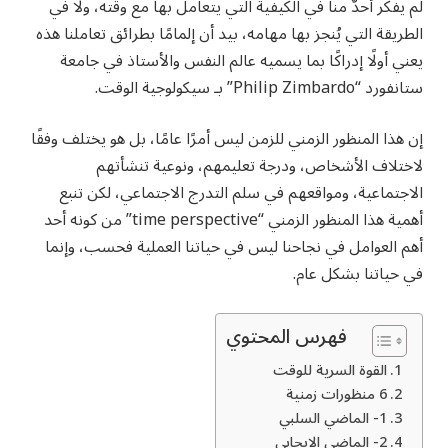
لم يفكر أحدٌ منا في الكيفية التي يتعامل بها مع وقته، ولا في
الطريقة التي يُنجز بها مهامه، بيد أن إلمامًا بطرائق تعاملنا هذه
يعني أولًا إدراكًا بما يسميه عالم النفس والأستاذ في جامعة
ستانفورد “Philip Zimbardo” بـ سيكولوجية الوقت.
إن هذا المنظور الزمني للزمن ليس أمرًا عامًا، بل هو يختلف وفقًا
لاختلاف الأشخاص، ودرجة تعليمهم، ونوعية تنشأتهم
الاجتماعية، ومواقعهم في سلم التدرج الاجتماعي، لكن تنبع
أهمية هذا المنظور الزمني “time perspective” من كونه أحد
أهم العوامل في نجاحنا ليس في حياتنا العملية فحسب، وإنما
في حياتنا بشكل عام.
فهرس المحتوي
القوة السرية للوقت
6 منظورات زمنية
1- الماضي السلبي
2- الماضي الإيجابي