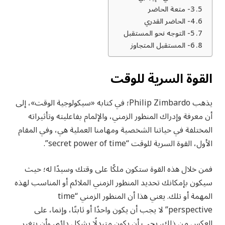
3- متعة الحاضر
4- الحاضر القدري
5- التوجه نحو المستقبل
6- المستقبل المتجاوز
القوة السرية للوقت
يذهب Philip Zimbardo؛ في كتابه «سيكولوجية الوقت»، إلى
أن معرفة وإدراك المنظور الزمني، والإلمام بفاعليته وتأثيراته
المختلفة في حياتنا الشخصية ومهامنا العملية هي، وفي المقام
الأول، القوة السرية للوقت “secret power of time”.
فمن خلال هذه القوة ستكون ملكًا على وقتك وسيدًا له؛ حيث
سيكون بإمكانك تحديد المنظور الزمني الملائم أو المناسب لهذه
المهمة أو تلك. يعني هذا أن المنظور الزمني “time
perspective” لا يجب أن يكون واحدًا أو ثابتًا، وإنما، على
العكس من ذلك، يجب أن يكون متبدلًا بشكل دائم، وأن يتغير