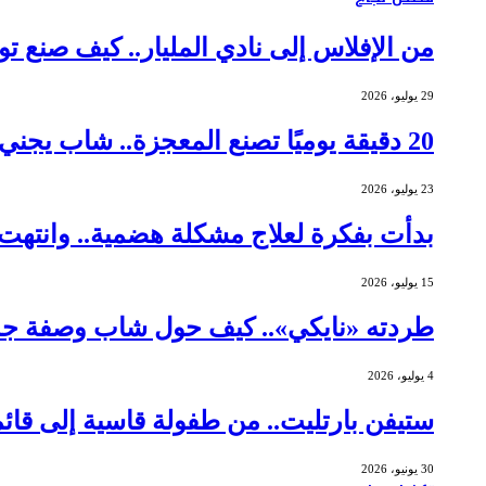
من الإفلاس إلى نادي المليار.. كيف صنع توماس جورني
29 يوليو، 2026
20 دقيقة يوميًا تصنع المعجزة.. شاب يجني أرباحًا بـ 462 ألف دولار من الشموع
23 يوليو، 2026
بدأت بفكرة لعلاج مشكلة هضمية.. وانتهت ببيع شركتها 
15 يوليو، 2026
طردته «نايكي».. كيف حول شاب وصفة جده 
4 يوليو، 2026
ستيفن بارتليت.. من طفولة قاسية إلى قائمة
30 يونيو، 2026