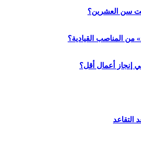
حت سن العشرين؟
د» من المناصب القيادية؟
ي إنجاز أعمال أقل؟
 التقاعد