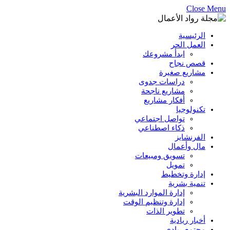
Close Menu
الرئيسية
العمل الحر
ابدأ مشروعك
قصص نجاح
مشاريع صغيرة
دراسات جدوى
مشاريع ناجحة
أفكار مشاريع
تكنولوجيا
تواصل اجتماعي
ذكاء اصطناعي
الفرنشايز
مال وأعمال
تسويق ومبيعات
تمويل
إدارة وتخطيط
تنمية بشرية
إدارة الموارد البشرية
إدارة وتنظيم الوقت
تطوير الذات
أخبار ريادية
مجتمع ريادي