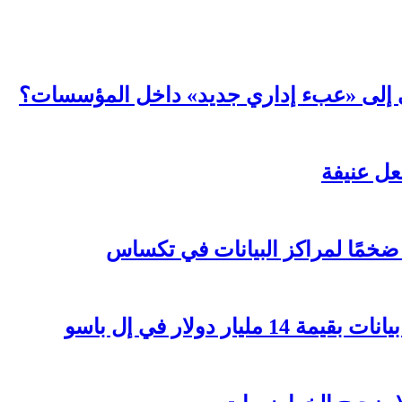
عي إلى «عبء إداري جديد» داخل المؤسسات؟
ر دولار في إل باسو