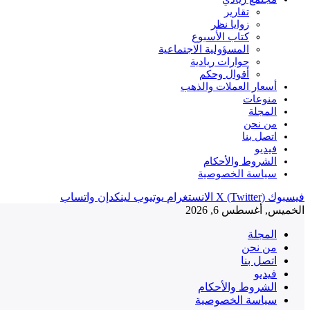
تقارير
زوايا نظر
كتاب الأسبوع
المسؤولية الاجتماعية
حوارات ريادية
أقوال وحكم
أسعار العملات والذهب
منوعات
المجلة
من نحن
اتصل بنا
فيديو
الشروط والأحكام
سياسة الخصوصية
فيسبوك
X (Twitter)
الانستغرام
يوتيوب
لينكدإن
واتساب
الخميس, أغسطس 6, 2026
المجلة
من نحن
اتصل بنا
فيديو
الشروط والأحكام
سياسة الخصوصية