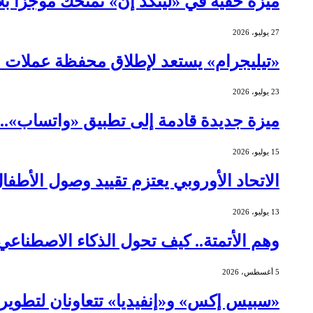
ميزة خفية في «لينكد إن» تمنحك موجزًا ب
27 يوليو، 2026
«تيليجرام» يستعد لإطلاق محفظة عملات 
23 يوليو، 2026
ميزة جديدة قادمة إلى تطبيق «واتساب»..
15 يوليو، 2026
الاتحاد الأوروبي يعتزم تقييد وصول الأطف
13 يوليو، 2026
وهم الأتمتة.. كيف تحول الذكاء الاصطنا
5 أغسطس، 2026
«سبيس إكس» و«إنفيديا» تتعاونان لتطوير ا