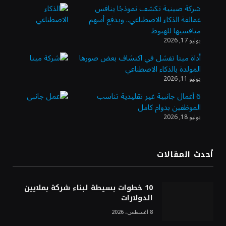
شركة صينية تكشف نموذجًا ينافس
عمالقة الذكاء الاصطناعي.. ويدفع أسهم
وزير الاستثمار: الموافقة على رخصة مزاولة
منافسيها للهبوط
الأنشطة المالية عابرة الحدود تطوير للبيئة
يوليو 17, 2026
الاستثمارية
أداة ميتا تفشل في اكتشاف بعض صورها
المولدة بالذكاء الاصطناعي
الذهب يسجل أعلى مستوى في أسبوعين بدعم
يوليو 11, 2026
من تراجع الدولار
6 أعمال جانبية غير تقليدية تناسب
الموظفين بدوام كامل
يوليو 18, 2026
الدولار الأمريكي يتراجع قرب أدنى مستوياته
في ستة أسابيع وسط تفاؤل بشأن الشرق
الأوسط
أحدث المقالات
أسعار النفط تواصل التراجع للجلسة الثالثة مع
ترقب تطورات الوساطة بشأن الحرب
10 خطوات بسيطة لبناء شركة بملايين
الدولارات
8 أغسطس، 2026