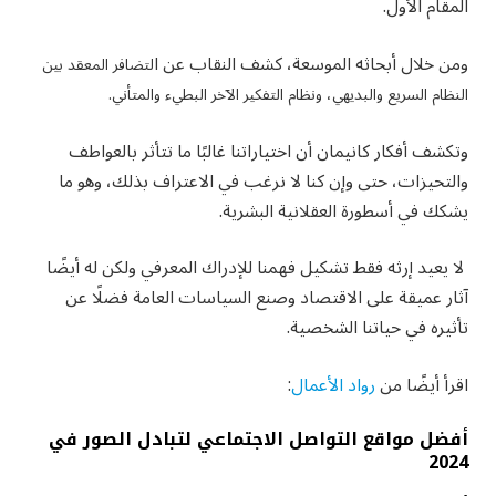
المقام الأول.‏
ومن خلال أبحاثه الموسعة، كشف النقاب عن ا
لتضافر المعقد بين
النظام السريع ‏والبديهي، ونظام التفكير الآخر البطيء والمتأني. ‏
وتكشف أفكار كانيمان أن اختياراتنا غالبًا ما تتأثر بالعواطف
والتحيزات، حتى وإن ‏كنا لا نرغب في الاعتراف بذلك، وهو ما
يشكك في أسطورة العقلانية البشرية.‏
‏ لا يعيد إرثه فقط تشكيل فهمنا للإدراك المعرفي ولكن له أيضًا
آثار عميقة على ‏الاقتصاد وصنع السياسات العامة فضلًا عن
تأثيره في حياتنا الشخصية. ‏
اقرأ أيضًا من
رواد الأعمال
: ‏
أفضل مواقع التواصل الاجتماعي لتبادل الصور في
2024