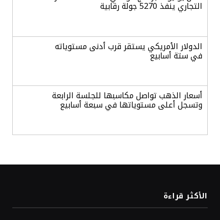
التجاري ينفذ 5270 جولة رقابية
الدولار الأمريكي يستقر قرب أدنى مستوياته
في ستة أسابيع
أسعار الذهب تواصل مكاسبها للجلسة الرابعة
وتسجل أعلى مستوياتها في سبعة أسابيع
أسعار النفط ترتفع وسط ترقب نتائج المحادثات
بشأن مضيق هرمز
«طيران الرياض» يدشن أولى رحلاته إلى مومباي
الأكثر قراءة
ويضيف الوجهة التشغيلية الثامنة