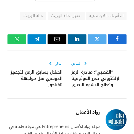
التأمينات الاجتماعية
تعديل حالة الوريث
حالة الوريث
فيسبوك
تويتر
لينكدإن
البريد
تيلقرام
واتساب
الإلكتروني
السابق
التالي
“القصبي”: مبادرة الرمز
الهلال يسابق الزمن لتجهيز
الإلكتروني تعزز الموثوقية
الدوسري قبل مواجهة
وتعالج التشوه البصري
نافباخور
رواد الأعمال
مجلة رواد الأعمال Entrepreneurs هي مجلة فاعلة في
مجال التوعية بثقافة ريادة الأعمال وتطوير الفرص