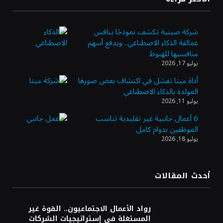
ويضيف الوجهة التشغيلية الثامنة
شركة صينية تكشف نموذجًا ينافس
عمالقة الذكاء الاصطناعي.. ويدفع أسهم
وزير الاستثمار: الموافقة على رخصة مزاولة
منافسيها للهبوط
الأنشطة المالية عابرة الحدود تطوير للبيئة
يوليو 17, 2026
الاستثمارية
أداة ميتا تفشل في اكتشاف بعض صورها
المولدة بالذكاء الاصطناعي
الذهب يسجل أعلى مستوى في أسبوعين بدعم
يوليو 11, 2026
من تراجع الدولار
6 أعمال جانبية غير تقليدية تناسب
الموظفين بدوام كامل
يوليو 18, 2026
الدولار الأمريكي يتراجع قرب أدنى مستوياته
في ستة أسابيع وسط تفاؤل بشأن الشرق
الأوسط
أحدث المقالات
أسعار النفط تواصل التراجع للجلسة الثالثة مع
ترقب تطورات الوساطة بشأن الحرب
رواد الأعمال الاجتماعيون.. القوة غير
المستغلة في إستراتيجيات الشركات