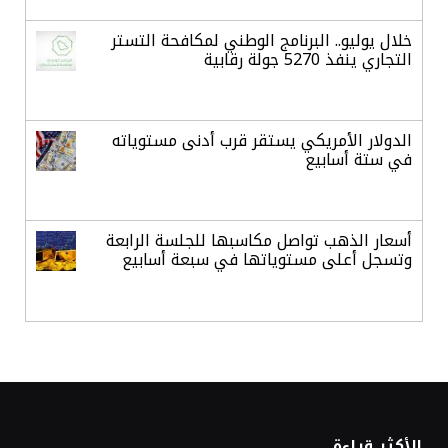
خلال يوليو.. البرنامج الوطني لمكافحة التستر
التجاري ينفذ 5270 جولة رقابية
الدولار الأمريكي يستقر قرب أدنى مستوياته
في ستة أسابيع
أسعار الذهب تواصل مكاسبها للجلسة الرابعة
وتسجل أعلى مستوياتها في سبعة أسابيع
أسعار النفط ترتفع وسط ترقب نتائج المحادثات
بشأن مضيق هرمز
«طيران الرياض» يدشن أولى رحلاته إلى مومباي
الأكثر قراءة