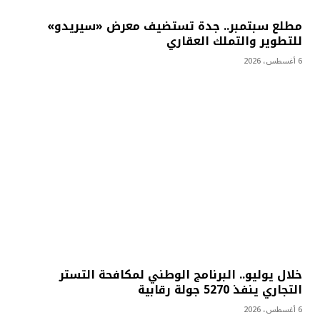
مطلع سبتمبر.. جدة تستضيف معرض «سيريدو»
للتطوير والتملك العقاري
6 أغسطس، 2026
خلال يوليو.. البرنامج الوطني لمكافحة التستر
التجاري ينفذ 5270 جولة رقابية
6 أغسطس، 2026