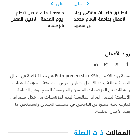
السابق
التالي
انطلاق فاعليات مقهى رواد
جامعة الملك فيصل تنظم
الأعمال بجامعة الإمام محمد
“يوم المهنة” الاثنين المقبل
بن سعود
بالإحساء
رواد الأعمال
فيسبوك
X
الانستغرام
لينكدإن
(Twitter)
مجلة رواد الأعمال Entrepreneurship KSA هي مجلة فاعلة في مجال
التوعية بثقافة ريادة الأعمال وتطوير الفرص الوظيفيّة المتنوّعة للشباب
والشابّات في المؤسّسات الصغيرة والمتوسطة الحجم، وهي الدعامة
الأساسيّة لتفعيل المزايا التنافسية لهذه المؤسّسات من خلال استعراض
تجارب نخبة مميزة من الناجحين في مختلف الميادين واستخلاص ما
يفيد الأجيال المقبلة.
المقالات
ذات الصلة