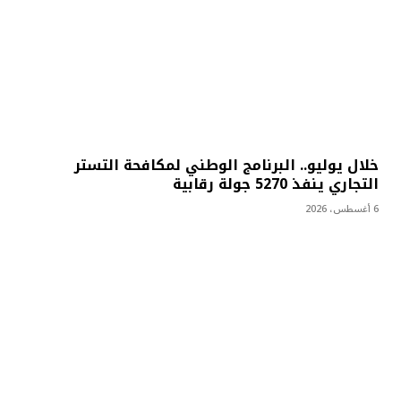
خلال يوليو.. البرنامج الوطني لمكافحة التستر
التجاري ينفذ 5270 جولة رقابية
6 أغسطس، 2026