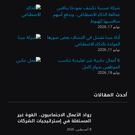
شركة صينية تكشف نموذجًا ينافس
عمالقة الذكاء الاصطناعي.. ويدفع أسهم
وزير الاستثمار: الموافقة على رخصة مزاولة
منافسيها للهبوط
الأنشطة المالية عابرة الحدود تطوير للبيئة
يوليو 17, 2026
الاستثمارية
أداة ميتا تفشل في اكتشاف بعض صورها
المولدة بالذكاء الاصطناعي
الذهب يسجل أعلى مستوى في أسبوعين بدعم
يوليو 11, 2026
من تراجع الدولار
6 أعمال جانبية غير تقليدية تناسب
الموظفين بدوام كامل
يوليو 18, 2026
الدولار الأمريكي يتراجع قرب أدنى مستوياته
في ستة أسابيع وسط تفاؤل بشأن الشرق
الأوسط
أحدث المقالات
أسعار النفط تواصل التراجع للجلسة الثالثة مع
ترقب تطورات الوساطة بشأن الحرب
رواد الأعمال الاجتماعيون.. القوة غير
المستغلة في إستراتيجيات الشركات
8 أغسطس، 2026