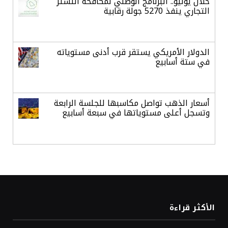
خلال يوليو.. البرنامج الوطني لمكافحة التستر
التجاري ينفذ 5270 جولة رقابية
الدولار الأمريكي يستقر قرب أدنى مستوياته
في ستة أسابيع
أسعار الذهب تواصل مكاسبها للجلسة الرابعة
وتسجل أعلى مستوياتها في سبعة أسابيع
أسعار النفط ترتفع وسط ترقب نتائج المحادثات
بشأن مضيق هرمز
«طيران الرياض» يدشن أولى رحلاته إلى مومباي
الأكثر قراءة
ويضيف الوجهة التشغيلية الثامنة