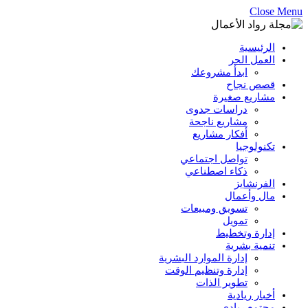
Close Menu
الرئيسية
العمل الحر
ابدأ مشروعك
قصص نجاح
مشاريع صغيرة
دراسات جدوى
مشاريع ناجحة
أفكار مشاريع
تكنولوجيا
تواصل اجتماعي
ذكاء اصطناعي
الفرنشايز
مال وأعمال
تسويق ومبيعات
تمويل
إدارة وتخطيط
تنمية بشرية
إدارة الموارد البشرية
إدارة وتنظيم الوقت
تطوير الذات
أخبار ريادية
مجتمع ريادي