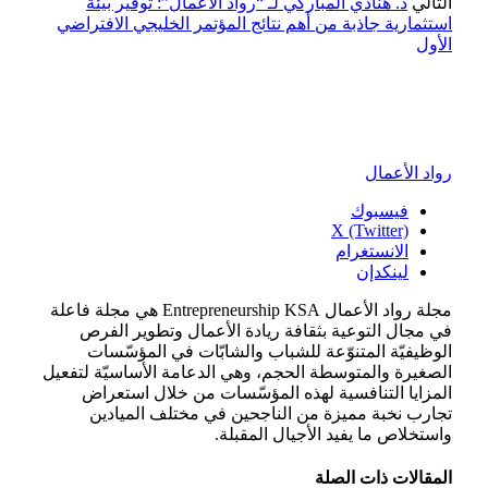
التالي
د. هنادي المباركي لـ “رواد الأعمال”: توفير بيئة
استثمارية جاذبة من أهم نتائج المؤتمر الخليجي الافتراضي
الأول
رواد الأعمال
فيسبوك
X (Twitter)
الانستغرام
لينكدإن
مجلة رواد الأعمال Entrepreneurship KSA هي مجلة فاعلة
في مجال التوعية بثقافة ريادة الأعمال وتطوير الفرص
الوظيفيّة المتنوّعة للشباب والشابّات في المؤسّسات
الصغيرة والمتوسطة الحجم، وهي الدعامة الأساسيّة لتفعيل
المزايا التنافسية لهذه المؤسّسات من خلال استعراض
تجارب نخبة مميزة من الناجحين في مختلف الميادين
واستخلاص ما يفيد الأجيال المقبلة.
المقالات
ذات الصلة