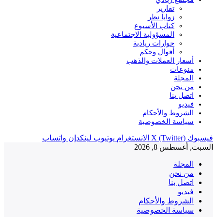
تقارير
زوايا نظر
كتاب الأسبوع
المسؤولية الاجتماعية
حوارات ريادية
أقوال وحكم
أسعار العملات والذهب
منوعات
المجلة
من نحن
اتصل بنا
فيديو
الشروط والأحكام
سياسة الخصوصية
فيسبوك
X (Twitter)
الانستغرام
يوتيوب
لينكدإن
واتساب
السبت, أغسطس 8, 2026
المجلة
من نحن
اتصل بنا
فيديو
الشروط والأحكام
سياسة الخصوصية