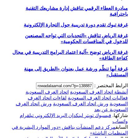
مبادرة العطاء الرقمي تناقش إدارة مشاريعك التقنية
باحترافية
غرفة تبوك تقدم دورة تدريبية حول التجارة الإلكترونية
غرفة الرياض تناقش «التحديات التي تواجه المصنعين
للدخول في المنافسات الحكومية»
غرفة الرياض توضح «آلية اعتماد البرامج التدريبية في مجال
كفاءة الطاقة»
غرفة أبها تنظّم ورشة عمل بعنوان «الطريق إلى مهنة
المستقبل»
الرابط المختصر :
أنشطة اتحاد الغرف السعودية
اتحاد الغرف السعودية
فعاليات اتحاد الغرف السعودية
لقاءات اتحاد الغرف
السعودية
ورش اتحاد الغرف السعودية
ورش اتحاد الغرف
السعودية عن بعد
شاركها.
فيسبوك
تويتر
لينكدإن
البريد الإلكتروني
تيلقرام
واتساب
السابق
مركز دعم المنشآت يناقش «دور الموارد البشرية في
المنظمات الناشئة»