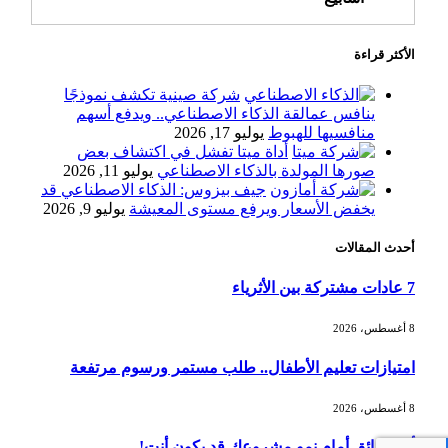
الأكثر قراءة
أسعار النفط ترتفع وسط ترقب نتائج
المحادثات بشأن مضيق هرمز
شركة صينية تكشف نموذجًا
ينافس عمالقة الذكاء الاصطناعي.. ويدفع أسهم
منافسيها للهبوط
يوليو 17, 2026
أداة ميتا تفشل في اكتشاف بعض
«طيران الرياض» يدشن أولى رحلاته إلى
صورها المولدة بالذكاء الاصطناعي
يوليو 11, 2026
مومباي ويضيف الوجهة التشغيلية الثامنة
جيف بيزوس: الذكاء الاصطناعي قد
يخفض الأسعار ويرفع مستوى المعيشة
يوليو 9, 2026
أحدث المقالات
وزير الاستثمار: الموافقة على رخصة
مزاولة الأنشطة المالية عابرة الحدود
7 عادات مشتركة بين الأثرياء
تطوير للبيئة الاستثمارية
8 أغسطس، 2026
الذهب يسجل أعلى مستوى في أسبوعين
امتيازات تعليم الأطفال.. طلب مستمر ورسوم مرتفعة
بدعم من تراجع الدولار
8 أغسطس، 2026
أكبر عائق أمام نمو مشروعك قد يكون أنت!