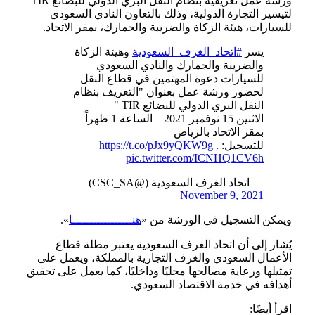
ورشة عمل تعريفية بنظام النقل البري الدولي للبضائع TIR
لتيسير التجارة الدولية، وذلك بالتعاون النادي السعودي
للسيارات، هيئة الزكاة والضريبة والجمارك، بمقر الاتحاد.
يسر
#اتحاد_الغرف_السعودية
وهيئة الزكاة
والضريبة والجمارك والنادي السعودي
للسيارات دعوة المهتمين في قطاع النقل
لحضور ورشة عمل بعنوان "التعريف بنظام
النقل البري الدولي للبضائع TIR "
الاثنين 15 نوفمبر 2021 – الساعة 1 ظهراً
بمقر الاتحاد بالرياض
للتسجيل: .
https://t.co/pJx9yQKW9g
pic.twitter.com/ICNHQ1CV6h
— اتحاد الغرف السعودية (@CSC_SA)
November 9, 2021
ويمكن التسجيل في الورشة من «
هنـــــــــــــــــا
».
يُشار إلى أن اتحاد الغرف السعودية يعتبر مظلة قطاع
الأعمال السعودي والغرف التجارية بالمملكة، ويعمل على
تمثيلها ورعاية مصالحها محليًا وداخليًا، كما يعمل على تحقيق
أهدافه في خدمة الاقتصاد السعودي.
اقرأ أيضًا: