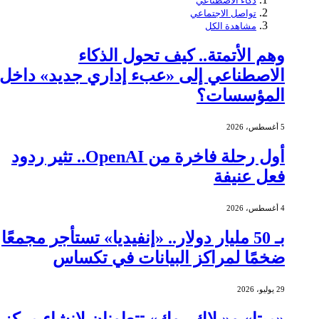
ذكاء الاصطناعي
تواصل الاجتماعي
مشاهدة الكل
وهم الأتمتة.. كيف تحول الذكاء
الاصطناعي إلى «عبء إداري جديد» داخل
المؤسسات؟
5 أغسطس، 2026
أول رحلة فاخرة من OpenAI.. تثير ردود
فعل عنيفة
4 أغسطس، 2026
بـ 50 مليار دولار.. «إنفيديا» تستأجر مجمعًا
ضخمًا لمراكز البيانات في تكساس
29 يوليو، 2026
«ميتا» و«بلاك روك» تتعاونان لإنشاء مركز