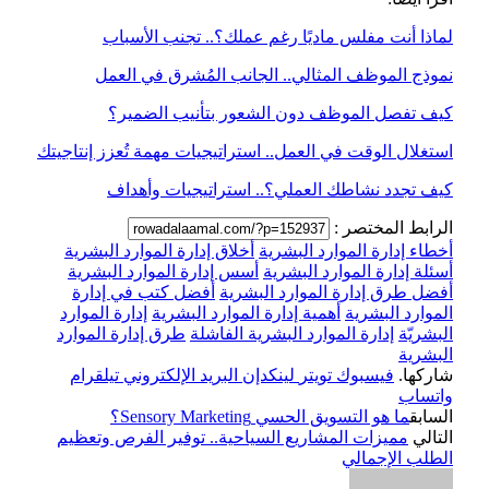
لماذا أنت مفلس ماديًا رغم عملك؟.. تجنب الأسباب
نموذج الموظف المثالي.. الجانب المُشرق في العمل
كيف تفصل الموظف دون الشعور بتأنيب الضمير؟
استغلال الوقت في العمل.. استراتيجيات مهمة تُعزز إنتاجيتك
كيف تجدد نشاطك العملي؟.. استراتيجيات وأهداف
الرابط المختصر :
أخطاء إدارة الموارد البشرية
أخلاق إدارة الموارد البشرية
أسئلة إدارة الموارد البشرية
أسس إدارة الموارد البشرية
أفضل طرق إدارة الموارد البشرية
أفضل كتب في إدارة
الموارد البشرية
أهمية إدارة الموارد البشرية
إدارة الموارد
البشريّة
إدارة الموارد البشرية الفاشلة
طرق إدارة الموارد
البشرية
شاركها.
فيسبوك
تويتر
لينكدإن
البريد الإلكتروني
تيلقرام
واتساب
السابق
ما هو التسويق الحسي Sensory Marketing؟
التالي
مميزات المشاريع السياحية.. توفير الفرص وتعظيم
الطلب الإجمالي