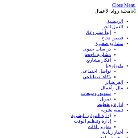
Close Menu
الرئيسية
العمل الحر
ابدأ مشروعك
قصص نجاح
مشاريع صغيرة
دراسات جدوى
مشاريع ناجحة
أفكار مشاريع
تكنولوجيا
تواصل اجتماعي
ذكاء اصطناعي
الفرنشايز
مال وأعمال
تسويق ومبيعات
تمويل
إدارة وتخطيط
تنمية بشرية
إدارة الموارد البشرية
إدارة وتنظيم الوقت
تطوير الذات
أخبار ريادية
مجتمع ريادي