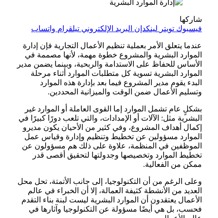
شاركها
فيسبوك
تويتر
لينكدإن
البريد الإلكتروني
تيلقرام
واتساب
عندما يتعلق الأمر بعملية تنظيم الأعمال التجارية فإن إدارة
الموارد البشرية والمشروع خطوة مهمة، لأنها مصممة في
الأساس للحفاظ على الاستدامة والربحية، وبينما يضمن مدير
الموارد البشرية تسوية كل متطلبات الموارد أثناء مرحلة
البدء يقوم مدير المشروع فيما بعد بإدارة هذه الموارد
وتسليم الأعمال ضمن الوقت والميزانية المحددين.
بشكلٍ عام تشمل الموارد إما القوى العاملة أو الموارد غير
البشرية مثل: الآلات أو الإمدادات، والتي تلعب دورًا كبيرًا في
إكمال أهداف المشروع، وفي كثير من الأحيان يكون مديرو
الموارد مسؤولين عن تخطيط وتنظيم وإدارة وقياس عمل
الموظفين في المنظمة، علاوة على ذلك هم مسؤولون عن
تخطيط الموارد وتخصيصها وجدولتها لتحقيق أقصى قدر
ممكن من الفعالية.
وعلى الرغم من أن التكنولوجيا، إلى جانب الأتمتة، تحل محل
العديد من الأنشطة كثيفة العمالة، إلا أن الخبراء في عالم
الأعمال يعتقدون أن الموارد البشرية ليست لبنة بناء التقدم
فحسب، بل هي أيضًا مسؤولة عن التكنولوجيا وآثارها في