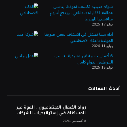
شركة صينية تكشف نموذجًا ينافس
عمالقة الذكاء الاصطناعي.. ويدفع أسهم
وزير الاستثمار: الموافقة على رخصة مزاولة
منافسيها للهبوط
الأنشطة المالية عابرة الحدود تطوير للبيئة
يوليو 17, 2026
الاستثمارية
أداة ميتا تفشل في اكتشاف بعض صورها
المولدة بالذكاء الاصطناعي
الذهب يسجل أعلى مستوى في أسبوعين بدعم
يوليو 11, 2026
من تراجع الدولار
6 أعمال جانبية غير تقليدية تناسب
الموظفين بدوام كامل
يوليو 18, 2026
الدولار الأمريكي يتراجع قرب أدنى مستوياته
في ستة أسابيع وسط تفاؤل بشأن الشرق
الأوسط
أحدث المقالات
أسعار النفط تواصل التراجع للجلسة الثالثة مع
ترقب تطورات الوساطة بشأن الحرب
رواد الأعمال الاجتماعيون.. القوة غير
المستغلة في إستراتيجيات الشركات
8 أغسطس، 2026