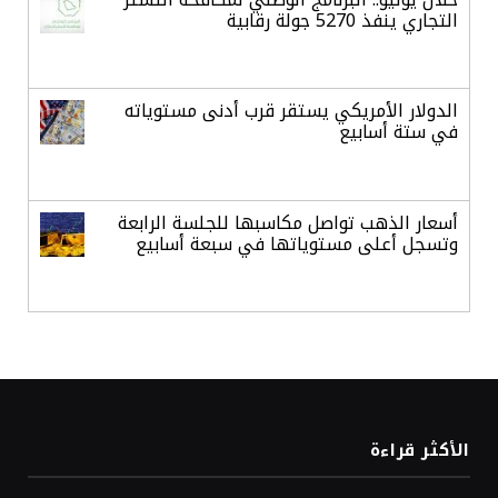
التجاري ينفذ 5270 جولة رقابية
الدولار الأمريكي يستقر قرب أدنى مستوياته
في ستة أسابيع
أسعار الذهب تواصل مكاسبها للجلسة الرابعة
وتسجل أعلى مستوياتها في سبعة أسابيع
أسعار النفط ترتفع وسط ترقب نتائج المحادثات
بشأن مضيق هرمز
«طيران الرياض» يدشن أولى رحلاته إلى مومباي
الأكثر قراءة
ويضيف الوجهة التشغيلية الثامنة