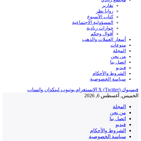
تقارير
زوايا نظر
كتاب الأسبوع
المسؤولية الاجتماعية
حوارات ريادية
أقوال وحكم
أسعار العملات والذهب
منوعات
المجلة
من نحن
اتصل بنا
فيديو
الشروط والأحكام
سياسة الخصوصية
فيسبوك
X (Twitter)
الانستغرام
يوتيوب
لينكدإن
واتساب
الخميس, أغسطس 6, 2026
المجلة
من نحن
اتصل بنا
فيديو
الشروط والأحكام
سياسة الخصوصية