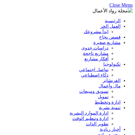
Close Menu
الرئيسية
العمل الحر
ابدأ مشروعك
قصص نجاح
مشاريع صغيرة
دراسات جدوى
مشاريع ناجحة
أفكار مشاريع
تكنولوجيا
تواصل اجتماعي
ذكاء اصطناعي
الفرنشايز
مال وأعمال
تسويق ومبيعات
تمويل
إدارة وتخطيط
تنمية بشرية
إدارة الموارد البشرية
إدارة وتنظيم الوقت
تطوير الذات
أخبار ريادية
مجتمع ريادي