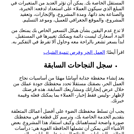
المستقل الخاصة بك. يمكن أن تؤثر العديد من المتغيرات في
المبلغ الذي سيكون العملاء على استعداد لدفعه: الخبرة،
والصناعة بحد ذاتها، ومدة المشروع، والإنجازات، وتعقيد
المشروع، والموقع الجغرافي للعميل، وموعد التسليم.
لا تدع عدم اليقين بشأن هيكل التسعير الخاص بك يمنعك من
البدء. أسعارك ليست دائمة ويمكنك تغييرها في المستقبل.
ابدأ بسعر تشعر بالراحة معه وحاول ألا تفرط في التفكير به.
اقرأ أيضًا:
العمل الحر وفرص تنمية الشباب
سجل النجاحات السابقة
يعد إنشاء محفظة جذابة أساسًا مهمًا من أساسيات نجاح
العمل الحر، بصفتك مستقلًا تحدد محفظتك جودة عملك من
خلال عرض إنجازاتك ومشاريعك السابقة. هذه فرصتك
لإظهار -وليس فقط إخبار- العملاء بما يمكنك فعله وقيمة
خبرتك.
يجب أن تسلط محفظتك الضوء على أفضل أعمالك المتعلقة
بتقديم الخدمة الخاصة بك، وترسم كل قطعة في محفظتك
صورة واضحة لمساهماتك وكيف استفاد هذا المشروع. بعض
الأشياء التي يمكن أن تشملها الحافظة القوية هي: دراسات
الحالة، والشهادات، والنتائج المبنية على البيانات، والصور،