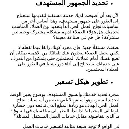
تحديد الجمهور المستهدف
الآن بعد أن أصبحت لديك خدمة مستقلة لتقديمها ستحتاج
إلى العثور على جمهور مستهدف، وهذا أساس آخر من
أساسيات نجاح العمل الحر، ابدأ بتحديد نوع العملاء المناسب
لخدمتك. هل هؤلاء العملاء لديهم مشكلة مشتركة وخصائص
مشتركة؟ هل هم في صناعة معينة؟
بصفتك مستقلًا جديدًا فإن مجرد كونك رائعًا فيما تفعله لا
يكفي لجعل العملاء يبحثون عنك تلقائيًا. من الأهمية بمكان أن
تضع نفسك أمام عملائك المحتملين حتى يتمكنوا من التعرف
على خدماتك. ستحتاج إلى أداء دور نشط في العثور على
العملاء المحتملين.
تطوير هيكل تسعير
بمجرد تحديد خدمتك والسوق المستهدف بوضوح يحين الوقت
لتحديد السعر، وهو أساس لا غني عنه من أساسيات نجاح
العمل الحر، الهدف هو زيادة المبلغ الذي تدفعه دون خسارة
الوظائف المحتملة؛ لذا ابدأ بالنظر إلى منافسيك في السوق؛
ما الذي يتقاضونه مقابل خدمات العمل المستقل المماثلة؟
في الواقع لا توجد صيغة مثالية لتسعير خدمات العمل