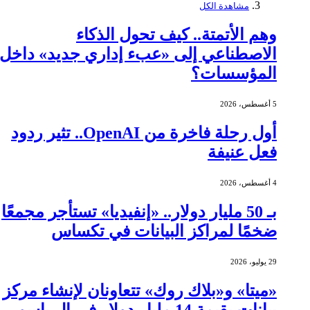
مشاهدة الكل
وهم الأتمتة.. كيف تحول الذكاء
الاصطناعي إلى «عبء إداري جديد» داخل
المؤسسات؟
5 أغسطس، 2026
أول رحلة فاخرة من OpenAI.. تثير ردود
فعل عنيفة
4 أغسطس، 2026
بـ 50 مليار دولار.. «إنفيديا» تستأجر مجمعًا
ضخمًا لمراكز البيانات في تكساس
29 يوليو، 2026
«ميتا» و«بلاك روك» تتعاونان لإنشاء مركز
بيانات بقيمة 14 مليار دولار في إل باسو